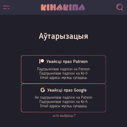
Аўтарызацыя
Увайсці праз Patreon
Падтрымлівае падпіскі на Patreon
Падтрымлівае падпіскі на Ko-fi
Email адрасы мусяць супадаць
Увайсці праз Google
Не падтрымлівае падпіскі на Patreon
Падтрымлівае падпіскі на Ko-fi
Email адрасы мусяць супадаць
што выбраць?