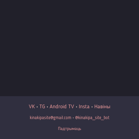
VK
•
TG
•
Android TV
•
Insta
•
Навіны
kinakipasite@gmail.com
•
@kinakipa_site_bot
Падтрымаць