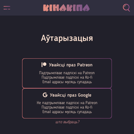
Аўтарызацыя
Увайсці праз Patreon
Падтрымлівае падпіскі на Patreon
Падтрымлівае падпіскі на Ko-fi
Email адрасы мусяць супадаць
Увайсці праз Google
Не падтрымлівае падпіскі на Patreon
Падтрымлівае падпіскі на Ko-fi
Email адрасы мусяць супадаць
што выбраць?