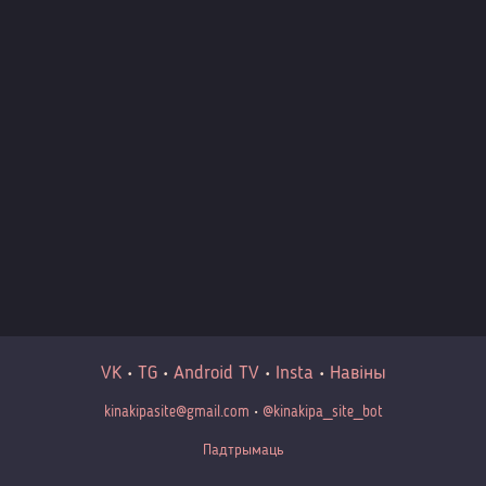
VK
•
TG
•
Android TV
•
Insta
•
Навіны
kinakipasite@gmail.com
•
@kinakipa_site_bot
Падтрымаць