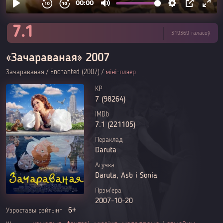
7.1
319369 галасоў
«Зачараваная» 2007
Зачараваная / Enchanted (2007) /
міні-плэер
KP
7 (98264)
IMDb
7.1 (221105)
Пераклад
Daruta
Агучка
Daruta, Asb і Sonia
Прэм'ера
2007-10-20
6+
Узроставы рэйтынг