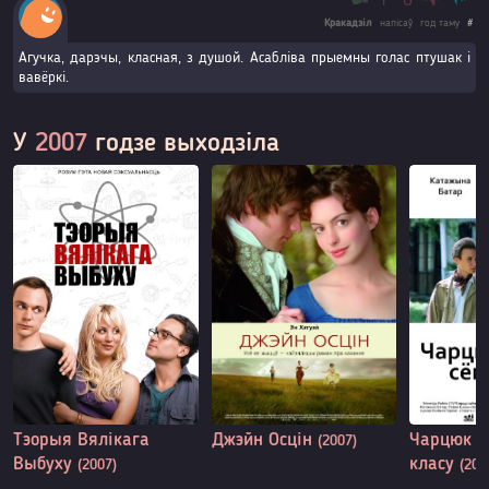
1
0
Кракадзіл
напісаў
год таму
#
Агучка, дарэчы, класная, з душой. Асабліва прыемны голас птушак і
вавёркі.
У
2007
годзе выходзіла
Тэорыя Вялікага
Джэйн Осцін
Чарцюк з
(2007)
Выбуху
класу
(2007)
(200