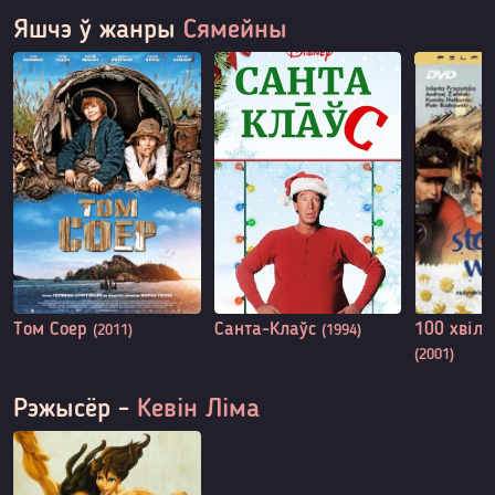
Яшчэ ў жанры
Сямейны
Том Соер
Санта-Клаўс
100 хвілі
(2011)
(1994)
(2001)
Рэжысёр -
Кевін Ліма