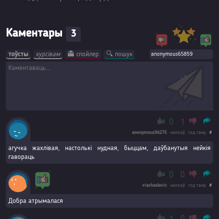
Каментары
3
тоўсты
курсівам
👻 спойлер
🔍 пошук
0
1
anonymous94275
напісаў
год таму
#
агучка жахлівая, настолькі нудная, быццам, даўбанутыя нейкія
гавораць
0
0
viachaslavic
напісаў
год таму
#
Добра атрымалася