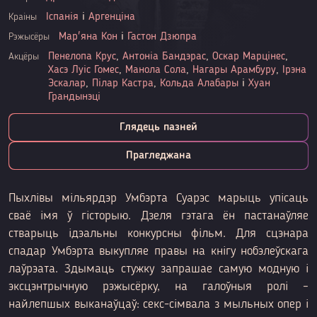
Іспанія
і
Аргенціна
Краіны
Мар'яна Кон
і
Гастон Дзюпра
Рэжысёры
Пенелопа Крус
,
Антоніа Бандэрас
,
Оскар Марцінес
,
Акцёры
Хасэ Луіс Гомес
,
Манола Сола
,
Нагары Арамбуру
,
Ірэна
Эскалар
,
Пілар Кастра
,
Кольда Алабары
і
Хуан
Грандынэці
Глядець пазней
Прагледжана
Пыхлівы мільярдэр Умбэрта Суарэс марыць упісаць
сваё імя ў гісторыю. Дзеля гэтага ён пастанаўляе
стварыць ідэальны конкурсны фільм. Для сцэнара
спадар Умбэрта выкупляе правы на кнігу нобэлеўскага
лаўрэата. Здымаць стужку запрашае самую модную і
эксцэнтрычную рэжысёрку, на галоўныя ролі –
найлепшых выканаўцаў: секс-сімвала з мыльных опер і