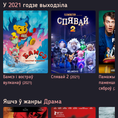
У
2021
годзе выходзіла
Бамсэ і востраў
Спявай 2
Памажыце
(2021)
вулканаў
паменшыў
(2021)
сяброў
(20
Яшчэ ў жанры
Драма