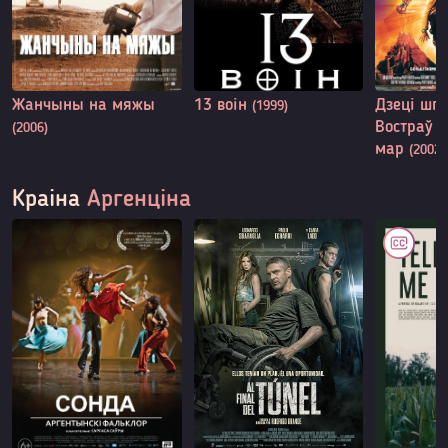
Жанчыны на мяжы
13 воін
Дзеці шпі
(1999)
Востраў 
(2006)
мар
(2002)
Краіна
Аргенціна