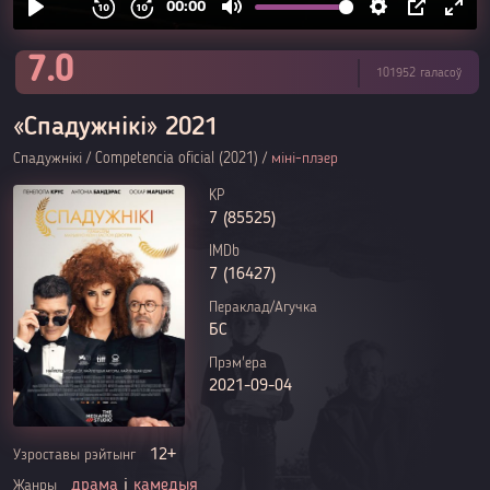
7.0
101952 галасоў
«Спадужнікі» 2021
Спадужнікі / Competencia oficial (2021) /
міні-плэер
KP
7 (85525)
IMDb
7 (16427)
Пераклад/Агучка
БС
Прэм'ера
2021-09-04
12+
Узроставы рэйтынг
драма
і
камедыя
Жанры