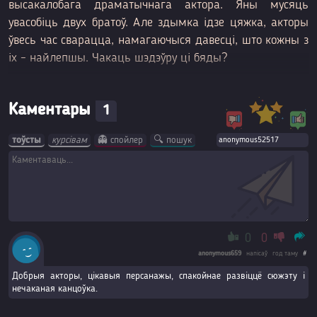
высакалобага драматычнага актора. Яны мусяць
увасобіць двух братоў. Але здымкa ідзе цяжка, акторы
ўвесь час сварацца, намагаючыся давесці, што кожны з
іх – найлепшы. Чакаць шэдэўру ці бяды?
Каментары
1
тоўсты
курсівам
👻 спойлер
🔍 пошук
0
0
anonymous659
напісаў
год таму
#
Добрыя акторы, цікавыя персанажы, спакойнае развіццё сюжэту і
нечаканая канцоўка.