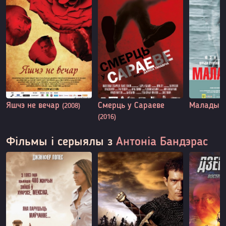
Яшчэ не вечар
Смерць у Сараеве
Малады 
(2008)
(2016)
Фільмы і серыялы з
Антоніа Бандэрас