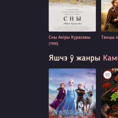
Сны Акіры Курасавы
Танцы з
(1990)
Яшчэ ў жанры
Кам