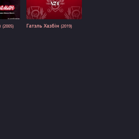
н
Гатэль Хазбін
(2005)
(2019)