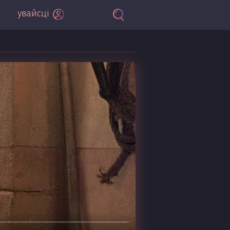
увайсці