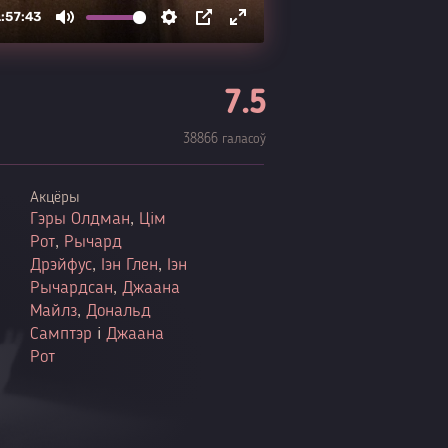
7.5
38866 галасоў
Акцёры
Гэры Олдман
,
Цім
Рот
,
Рычард
Дрэйфус
,
Іэн Глен
,
Іэн
Рычардсан
,
Джаана
Майлз
,
Дональд
Самптэр
і
Джаана
Рот