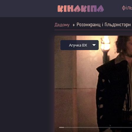
філ
Розэнкранц і Гільдэнстэрн
Дадому