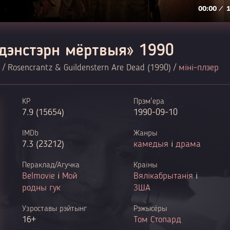
ьдэнстэрн мёртвыя» 1990
/ Rosencrantz & Guildenstern Are Dead (1990) /
міні-плэер
KP
Прэм'ера
7.9 (15654)
1990-09-10
IMDb
Жанры
7.3 (23212)
камедыя
і
драма
Пераклад/Агучка
Краіны
Belmovie
і
Мой
Вялікабрытанія
і
родны гук
ЗША
Узроставы рэйтынг
Рэжысёры
16+
Том Стопард