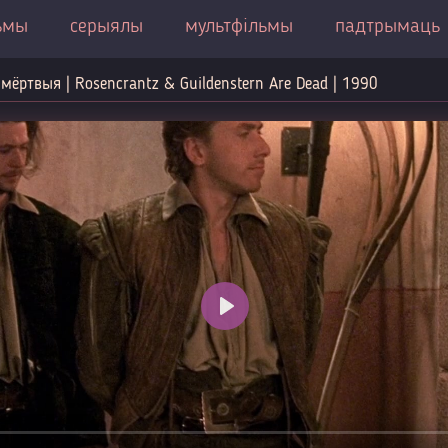
ьмы
серыялы
мультфільмы
падтрымаць
 мёртвыя | Rosencrantz & Guildenstern Are Dead | 1990