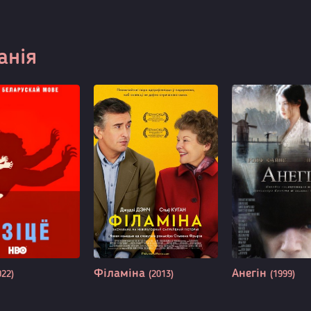
анія
Філаміна
Анегін
022)
(2013)
(1999)