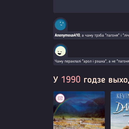
Anonymous410
, а чаму трэба "пагоня" і "лі
Чаму пераклалі "арол і рэшка", а не "пагоня
У
1990
годзе выхо