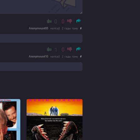
0
0
Anonymous493
напісаў
2 гады таму
#
1
0
Anonymous410
напісаў
2 гады таму
#