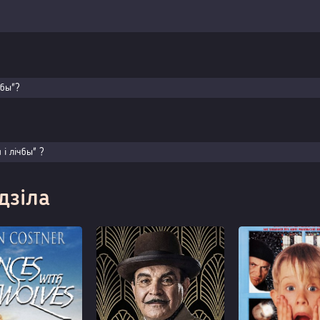
чбы"?
 і лічбы" ?
дзіла