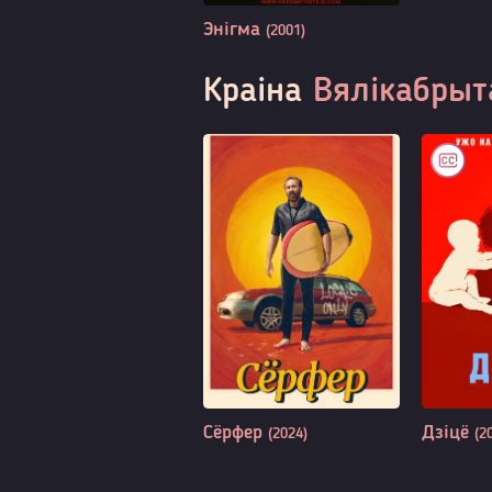
Энігма
(2001)
Краіна
Вялікабрыт
Сёрфер
Дзіцё
(2024)
(2