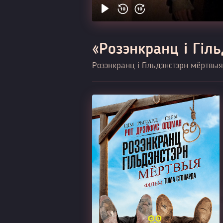
«Розэнкранц і Гіл
Розэнкранц і Гільдэнстэрн мёртвыя 