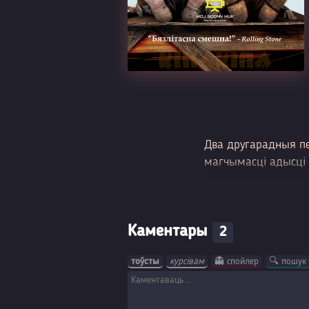
Два другарадныя пе
магчымасці адысці 
Каментары
2
тоўсты
курсівам
👻 спойлер
🔍 пошук