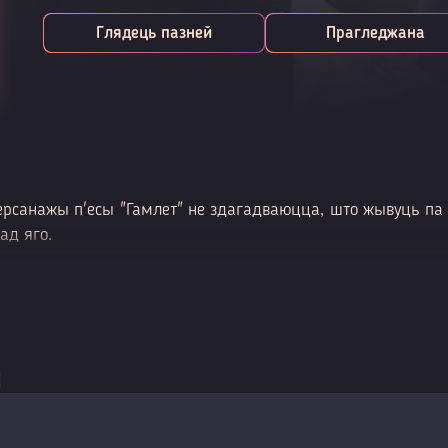
Глядець пазней
Прагледжана
рсанажы п'есы "Гамлет" не здагадваюцца, што жывуць па
ад яго.