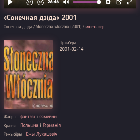
«Сонечная дзіда» 2001
Сонечная дзіда / Słoneczna włócznia (2001) /
міні-плэер
Прэм'ера
2001-02-14
фэнтэзі
і
сямейны
Жанры
Польшча
і
Германія
Краіны
Ежы Лукашэвіч
Рэжысёры