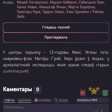
Мацей Лагодзінскі
,
Марцін Каберскі
,
Себасцьян Грэк
,
Акцёры
Ганна Новак
,
Кжыштаф Янчак
,
Марта Бароўска
,
Гржэгорц Руда
,
Гудрун Окрас
,
Ежы Гудзейка
і
Рэйнер
Хейз
Глядець пазней
Прагледжана
У цэнтры серыялу – 12-гадовы Макс. Ягоны тата,
навуковец-фізік Матэўш Г’рэй, бярэ ўдзел ў Андах, у
археалагічнай экспедыцыі, якая шукае слядоў старых
цывілізацыяў.
Каментары
0
тоўсты
курсівам
👻 спойлер
🔍 пошук