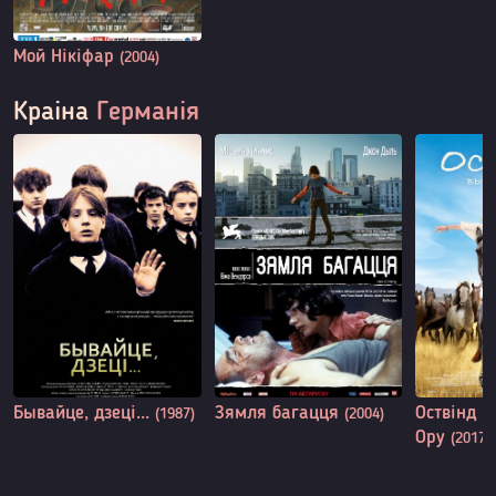
Мой Нікіфар
(2004)
Краіна
Германія
Бывайце, дзеці...
Зямля багацця
Оствінд 3
(1987)
(2004)
Ору
(2017)