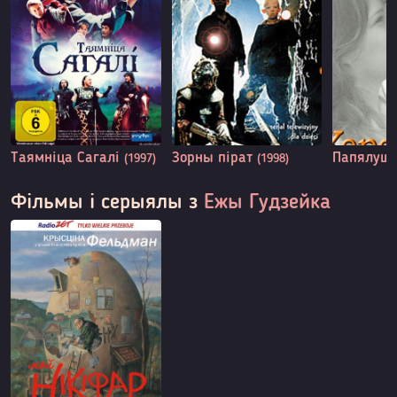
Таямніца Сагалі
Зорны пірат
Папялуш
(1997)
(1998)
Фільмы і серыялы з
Ежы Гудзейка