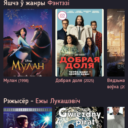
Яшчэ ў жанры
Фэнтэзі
Мулан
Добрая доля
Вядзьмар
(1998)
(2025)
воўка
(202
Рэжысёр -
Ежы Лукашэвіч