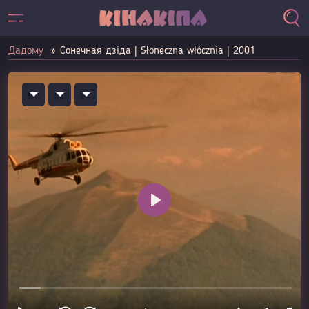
Дадому
Сонечная дзіда | Słoneczna włócznia | 2001