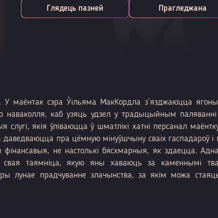
Глядець пазней
Прагледжана
д. У маёнтак сэра Ўільяма МакКордла з’язджаюцца ягоны
о наваколля, каб узяць удзел у традыцыйным паляванні
 слугі, якія ўліваюцца ў шматлікі хатні персанал маёнтк
 даведваюцца пра цёмную мінуўшчыну сваіх гаспадароў і п
м фінансавыя, не настолькі бясхмарныя, як здаецца. Адна
ь свая таямніца, якую яны хаваюць за каменнымі тва
тры лунае прадчуванне злачынства, за якім можа стая