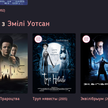
992)
 з
Эмілі Уотсан
Прароцтва
Труп нявесты
Эквілібрыум
(2005)
(2