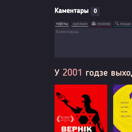
Каментары
0
тоўсты
курсівам
👻 спойлер
🔍 пошук
У
2001
годзе выхо