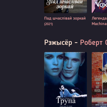
Пад шчаслівай зоркай
Легенда
Machin
(2021)
Рэжысёр -
Роберт 