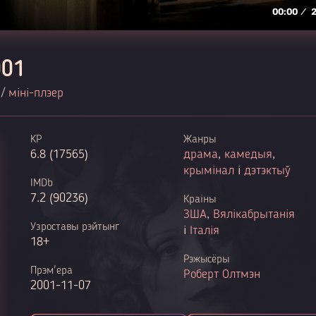
001
 /
міні-плэер
KP
Жанры
6.8 (17565)
драма
,
камедыя
,
крымінал
і
дэтэктыў
IMDb
7.2 (90236)
Краіны
ЗША
,
Вялікабрытанія
Узроставы рэйтынг
і
Італія
18+
Рэжысёры
Прэм'ера
Роберт Олтмэн
2001-11-07