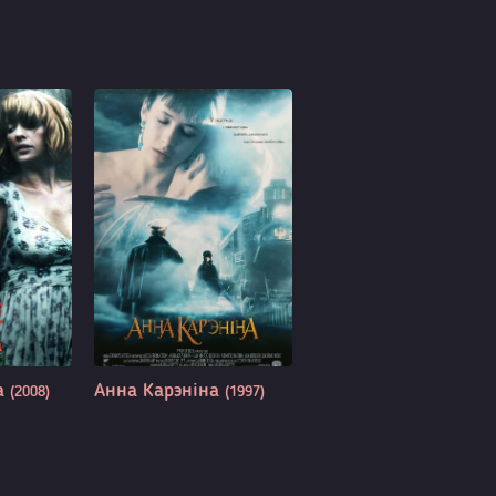
а
Анна Карэніна
(2008)
(1997)