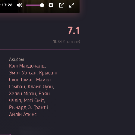
7.1
107801 галасоў
Акцёры
Кэлі Макдоналд
,
Эмілі Уотсан
,
Крысцін
Скот Томас
,
Майкл
Гэмбан
,
Клайв Оўэн
,
Хелен Мірэн
,
Раян
Філіп
,
Мэгі Сміт
,
Рычард Э. Грант
і
Айлін Аткінс