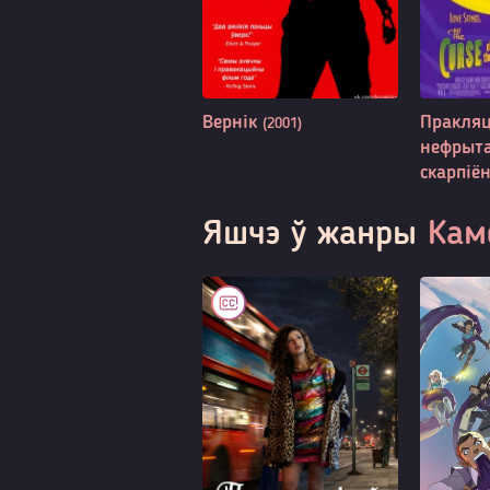
Вернік
Пракля
(2001)
нефрыта
скарпіё
Яшчэ ў жанры
Кам