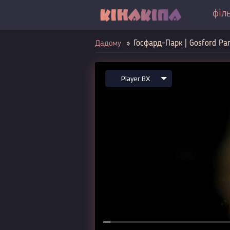
філ
Госфард-Парк | Gosford Par
Дадому