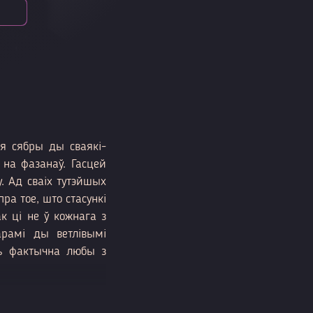
я сябры ды сваякі-
 на фазанаў. Гасцей
у. Ад сваіх тутэйшых
ра тое, што стасункі
к ці не ў кожнага з
рамі ды ветлівымі
ць фактычна любы з