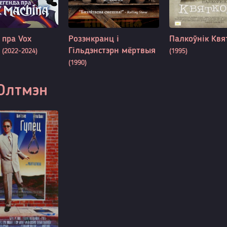
 пра Vox
Розэнкранц і
Палкоўнік Квя
a
Гільдэнстэрн мёртвыя
(2022-2024)
(1995)
(1990)
Олтмэн