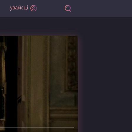
увайсці