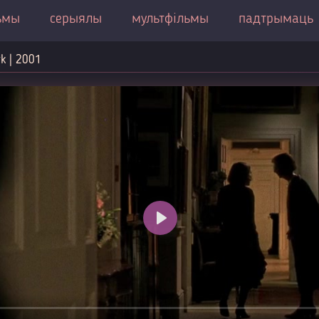
ьмы
серыялы
мультфільмы
падтрымаць
k | 2001