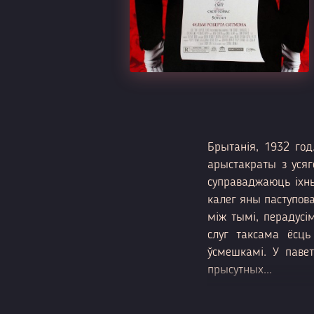
Брытанія, 1932 го
арыстакраты з усяг
суправаджаюць іхныя
калег яны паступова
між тымі, перадусі
слуг таксама ёсц
ўсмешкамі. У паве
прысутных...