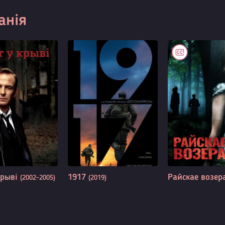
анія
крыві
1917
Райскае возер
(2002-2005)
(2019)