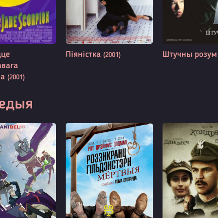
цце
Піяністка
Штучны розу
(2001)
вага
на
(2001)
едыя