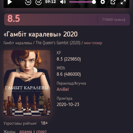
8.5
715850 галасоў
«Гамбіт каралевы» 2020
Гамбіт каралевы / The Queen's Gambit (2020) /
міні-плэер
KP
8.3 (229850)
IMDb
8.6 (486000)
Пераклад/Агучка
AniBel
Прэм'ера
2020-10-23
18+
Узроставы рэйтынг
драма
і
спорт
Жанры