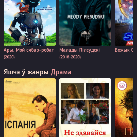
Ары. Мой сябар-робат
Малады Пілсудскі
Вожык Со
(2020)
(2018-2020)
Яшчэ ў жанры
Драма