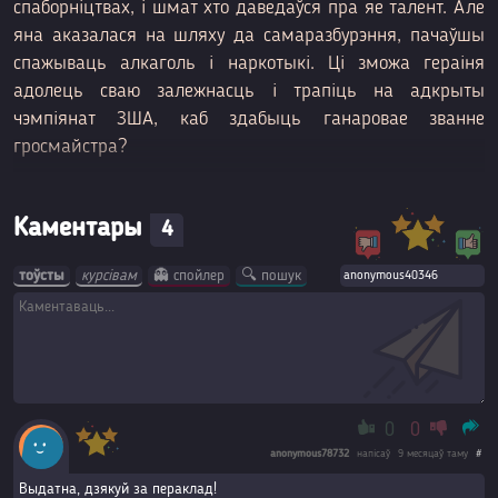
спаборніцтвах, і шмат хто даведаўся пра яе талент. Але
яна аказалася на шляху да самаразбурэння, пачаўшы
спажываць алкаголь і наркотыкі. Ці зможа гераіня
адолець сваю залежнасць і трапіць на адкрыты
чэмпіянат ЗША, каб здабыць ганаровае званне
гросмайстра?
Каментары
4
тоўсты
курсівам
👻 спойлер
🔍 пошук
0
0
anonymous78732
напісаў
9 месяцаў таму
#
Выдатна, дзякуй за пераклад!