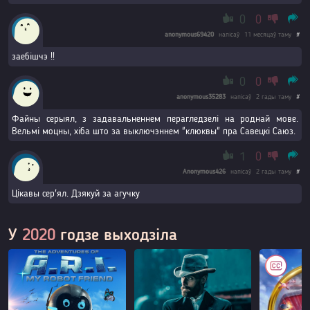
0
0
anonymous69420
напісаў
11 месяцаў таму
#
заебішчэ !!
0
0
anonymous35283
напісаў
2 гады таму
#
Файны серыял, з задавальненнем перагледзелі на роднай мове.
Вельмі моцны, хіба што за выключэннем "клюквы" пра Савецкі Саюз.
1
0
Anonymous426
напісаў
2 гады таму
#
Цiкавы сер'ял. Дзякуй за агучку
У
2020
годзе выходзіла