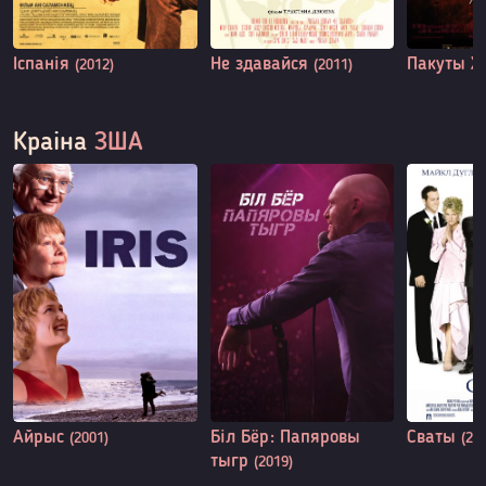
Іспанія
Не здавайся
Пакуты Х
(2012)
(2011)
Краіна
ЗША
Айрыс
Біл Бёр: Папяровы
Сваты
(2001)
(20
тыгр
(2019)