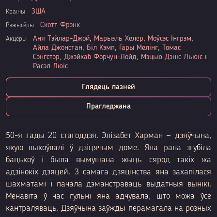
ЗША
Краіны
Скотт Фрэнк
Рэжысёры
Аня Тэйлар-Джой
,
Марыэль Хелер
,
Моўсэс Інгрэм
,
Акцёры
Айла Джонстан
,
Біл Кэмп
,
Гары Мелінг
,
Томас
Сэнгстэр
,
Джэйкаб Форчун-Лойд
,
Мэцью Дэніс Льюіс
і
Расэл Люіс
Глядець пазней
Прагледжана
50-я гады 20 стагоддзя. Элізабет Харман — дзяўчына,
якую выхоўвалі ў дзіцячым доме. Яна рана згубіла
бацькоў і была вымушана жыць сярод такіх жа
адзінокіх дзяцей. З самага дзяцінства яна захапілася
шахматамі і пачала дэманстраваць выдатныя вынікі.
Менавіта ў час гульні яна адчувала, што можа ўсё
кантраляваць. Дзяўчына заўжды перамагала на розных