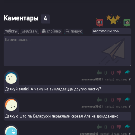
Каментары
4
тоўсты
курсівам
👻 спойлер
🔍 пошук
0
0
anonymous85521
напісаў
год таму
#
Дзякуй вялікі. А чаму не выкладаецца другую частку?
0
0
anonymous38421
напісаў
год таму
#
Дзякую што па Беларуски пераклали сереал Але не доклдандно.
0
0
anonymous646
напісаў
2 гады таму
#