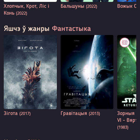
Хлопчык, Крот, Ліс і
Бальшуны
Вожык Со
(2022)
Конь
(2022)
Яшчэ ў жанры
Фантастыка
Зігота
Гравітацыя
Зорныя в
(2017)
(2013)
VI - Вярт
(1983)