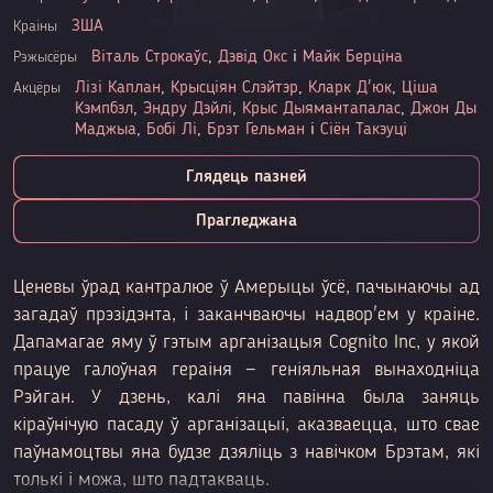
ЗША
Краіны
Віталь Строкаўс
,
Дэвід Окс
і
Майк Берціна
Рэжысёры
Лізі Каплан
,
Крысціян Слэйтэр
,
Кларк Д'юк
,
Ціша
Акцёры
Кэмпбэл
,
Эндру Дэйлі
,
Крыс Дыямантапалас
,
Джон Ды
Маджыа
,
Бобі Лі
,
Брэт Гельман
і
Сіён Такэуці
Глядець пазней
Прагледжана
Ценевы ўрад кантралюе ў Амерыцы ўсё, пачынаючы ад
загадаў прэзідэнта, і заканчваючы надвор'ем у краіне.
Дапамагае яму ў гэтым арганізацыя Cognito Inc, у якой
працуе галоўная гераіня — геніяльная вынаходніца
Рэйган. У дзень, калі яна павінна была заняць
кіраўнічую пасаду ў арганізацыі, аказваецца, што свае
паўнамоцтвы яна будзе дзяліць з навічком Брэтам, які
толькі і можа, што падтакваць.