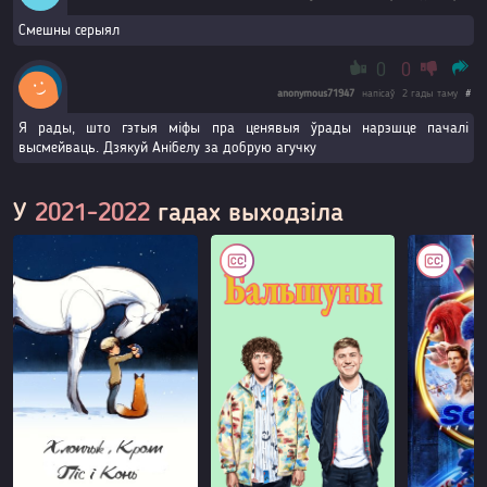
Смешны серыял
0
0
anonymous71947
напісаў
2 гады таму
#
Я рады, што гэтыя міфы пра ценявыя ўрады нарэшце пачалі
высмейваць. Дзякуй Анібелу за добрую агучку
У
2021-2022
гадах выходзіла