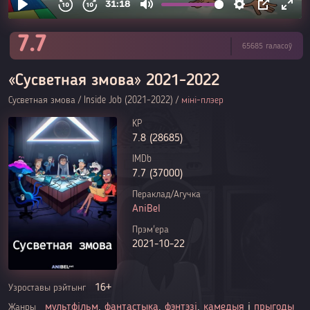
7.7
65685 галасоў
«Сусветная змова» 2021-2022
Сусветная змова / Inside Job (2021-2022) /
міні-плэер
KP
7.8 (28685)
IMDb
7.7 (37000)
Пераклад/Агучка
AniBel
Прэм'ера
2021-10-22
16+
Узроставы рэйтынг
мультфільм
,
фантастыка
,
фэнтэзі
,
камедыя
і
прыгоды
Жанры