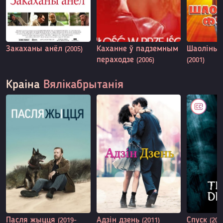
Закаханы анёл
Каханне ў падземным
Шаоліньск
(2005)
пераходзе
(2006)
(2001)
Краіна
Вялікабрытанія
Пасля жыцця
Адзін дзень
Спуск
(2019-
(2011)
(200