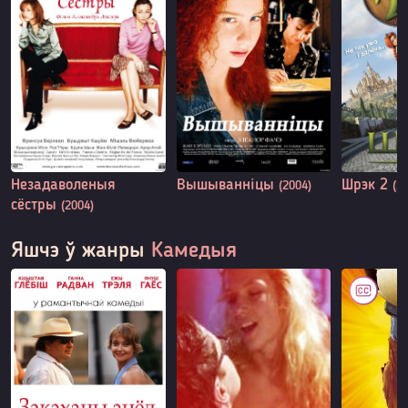
Незадаволеныя
Вышыванніцы
Шрэк 2
(2004)
(2
сёстры
(2004)
Яшчэ ў жанры
Камедыя