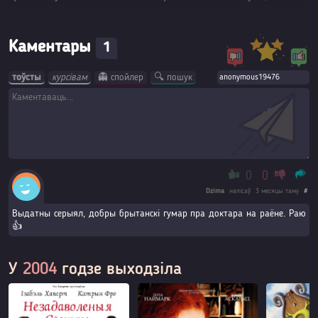
Каментары
1
тоўсты
курсівам
👻 спойлер
🔍 пошук
0
0
Dzima
напісаў
3 месяцы таму
#
Выдатны серыял, добры брытанскі гумар пра доктара на раёне. Раю
👍
У
2004
годзе выходзіла