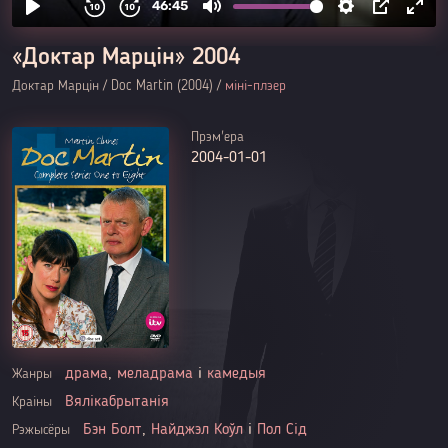
«Доктар Марцін» 2004
Доктар Марцін / Doc Martin (2004) /
міні-плэер
Прэм'ера
2004-01-01
драма
,
меладрама
і
камедыя
Жанры
Вялікабрытанія
Краіны
Бэн Болт
,
Найджэл Коўл
і
Пол Сід
Рэжысёры