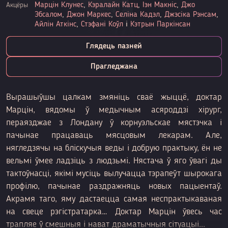
Марцін Клунес
,
Кэралайн Катц
,
Іэн Макніс
,
Джо
Акцёры
Эбсалом
,
Джон Маркес
,
Селіна Кадэл
,
Джэсіка Рэнсам
,
Айлін Аткінс
,
Стэфані Коўл
і
Кэтрын Паркінсан
Глядець пазней
Прагледжана
Вырашыўшы цалкам змяніць сваё жыццё, доктар
Марцін, вядомы ў медычным асяроддзі хірург,
пераязджае з Лондану ў корнуэльскае мястэчка і
пачынае працаваць мясцовым лекарам. Але,
нягледзячы на бліскучыя веды і добрую практыку, ён не
вельмі ўмее ладзіць з людзьмі. Нястача ў яго ўвагі ды
тактоўнасці, якімі мусіць вылучацца тэрапеўт шырокага
профілю, пачынае раздражняць новых пацыентаў.
Акрамя таго, яму дастаецца самая неспрактыкаваная
на свеце рэгістратарка… Доктар Марцін ўвесь час
трапляе ў смешныя і нават драматычныя сітуацыі...