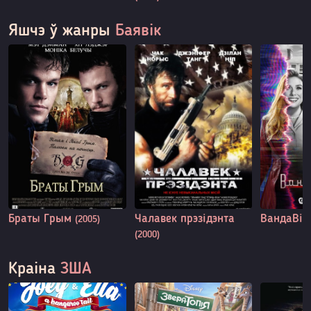
Яшчэ ў жанры
Баявік
Браты Грым
Чалавек прэзідэнта
ВандаВі
(2005)
(2000)
Краіна
ЗША