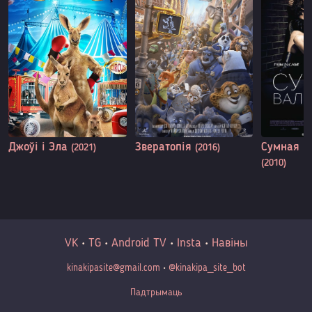
Джоўі і Эла
Звератопія
Сумная в
(2021)
(2016)
(2010)
VK
•
TG
•
Android TV
•
Insta
•
Навіны
kinakipasite@gmail.com
•
@kinakipa_site_bot
Падтрымаць