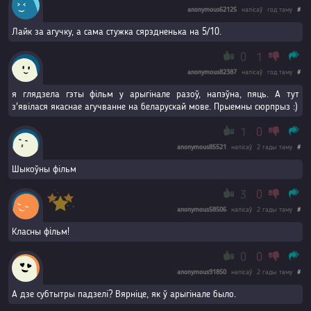
anonymous62125
напісаў
год таму
#
Лайк за агучку, а сама стужка сярэдненька на 5/10.
0
1
anonymous82387
напісаў
год таму
#
я глядзела гэты фільм у арыгінале разоў, напэўна, пяць. А тут
з'явілася якаснае агучванне на беларускай мове. Прыемны сюрпрыз :)
1
0
anonymous85521
напісаў
2 гады таму
#
Шыкоўны фільм
3
0
anonymous58506
напісаў
2 гады таму
#
Класны фiльм!
0
0
anonymous91850
напісаў
2 гады таму
#
А дзе субтытры падзелі? Вярніце, як ў арыгінале было.