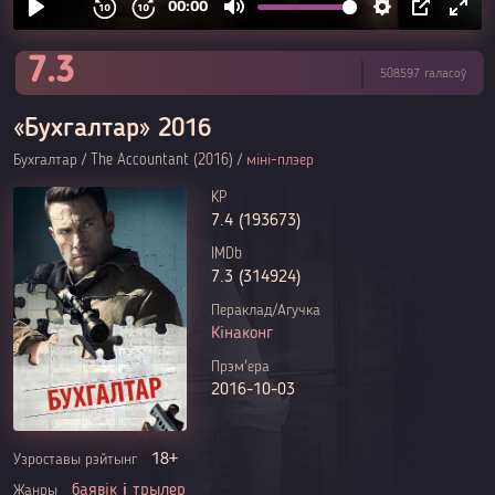
7.3
508597 галасоў
«Бухгалтар» 2016
Бухгалтар / The Accountant (2016) /
міні-плэер
KP
7.4 (193673)
IMDb
7.3 (314924)
Пераклад/Агучка
Кінаконг
Прэм'ера
2016-10-03
18+
Узроставы рэйтынг
баявік
і
трылер
Жанры