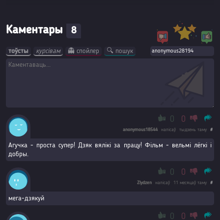
Каментары
8
тоўсты
курсівам
👻 спойлер
🔍 пошук
0
0
anonymous18544
напісаў
тыдзень таму
#
Агучка - проста супер! Дзяк вялікі за працу! Фільм - вельмі лёгкі і
добры.
0
0
Zlydzen
напісаў
11 месяцаў таму
#
мега-дзякуй
0
0