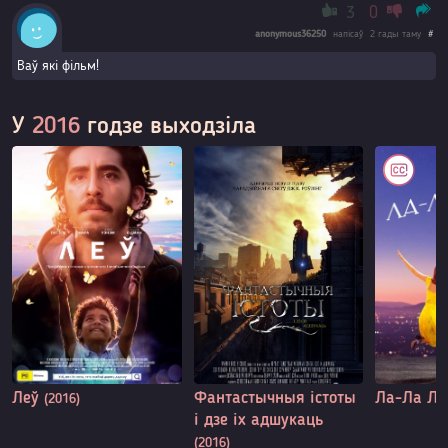
3
0
anonymous36250
напісаў
2 гады таму
#
Ваў які фільм!
У
2016
годзе выходзіла
Леў
Фантастычныя істоты
Ла-Ла Л
(2016)
і дзе іх адшукаць
(2016)