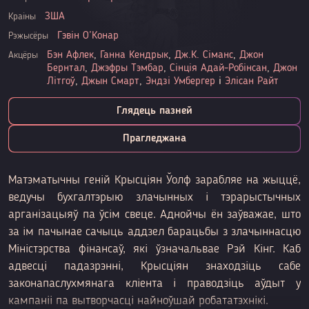
ЗША
Краіны
Гэвін О’Конар
Рэжысёры
Бэн Афлек
,
Ганна Кендрык
,
Дж.К. Сіманс
,
Джон
Акцёры
Бернтал
,
Джэфры Тэмбар
,
Сінція Адай-Робінсан
,
Джон
Літгоў
,
Джын Смарт
,
Эндзі Умбергер
і
Элісан Райт
Глядець пазней
Прагледжана
Матэматычны геній Крысціян Ўолф зарабляе на жыццё,
ведучы бухгалтэрыю злачынных і тэрарыстычных
арганізацыяў па ўсім свеце. Аднойчы ён заўважае, што
за ім пачынае сачыць аддзел барацьбы з злачыннасцю
Міністэрства фінансаў, які ўзначальвае Рэй Кінг. Каб
адвесці падазрэнні, Крысціян знаходзіць сабе
законапаслухмянага кліента і праводзіць аўдыт у
кампаніі па вытворчасці найноўшай робататэхнікі.