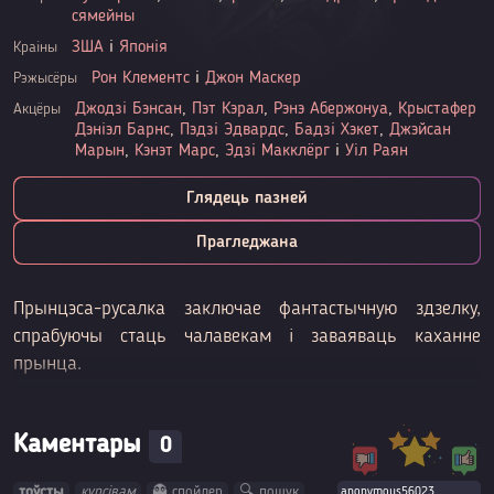
сямейны
ЗША
і
Японія
Краіны
Рон Клементс
і
Джон Маскер
Рэжысёры
Джодзі Бэнсан
,
Пэт Кэрал
,
Рэнэ Абержонуа
,
Крыстафер
Акцёры
Дэніэл Барнс
,
Пэдзі Эдвардс
,
Бадзі Хэкет
,
Джэйсан
Марын
,
Кэнэт Марс
,
Эдзі Макклёрг
і
Уіл Раян
Глядець пазней
Прагледжана
Прынцэса-русалка заключае фантастычную здзелку,
спрабуючы стаць чалавекам і заваяваць каханне
прынца.
Каментары
0
тоўсты
курсівам
👻 спойлер
🔍 пошук