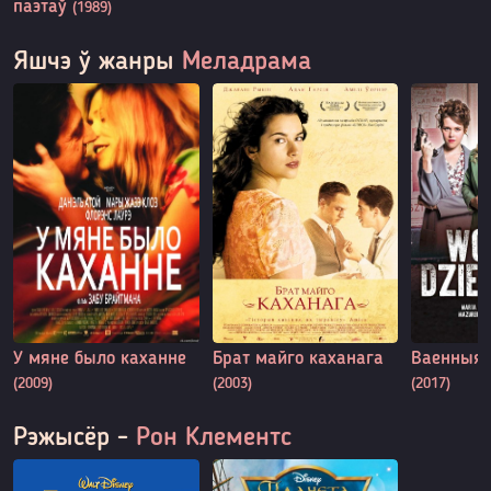
паэтаў
(1989)
Яшчэ ў жанры
Меладрама
У мяне было каханне
Брат майго каханага
Ваенныя 
(2009)
(2003)
(2017)
Рэжысёр -
Рон Клементс