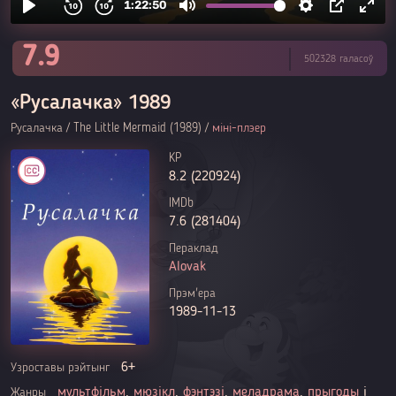
7.9
502328 галасоў
«Русалачка» 1989
Русалачка / The Little Mermaid (1989) /
міні-плэер
KP
8.2 (220924)
IMDb
7.6 (281404)
Пераклад
Alovak
Прэм'ера
1989-11-13
6+
Узроставы рэйтынг
мультфільм
,
мюзікл
,
фэнтэзі
,
меладрама
,
прыгоды
і
Жанры