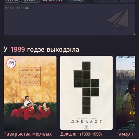
У
1989
годзе выходзіла
Таварыства мёртвых
Дэкалог
Гамэр і Э
(1989-1990)