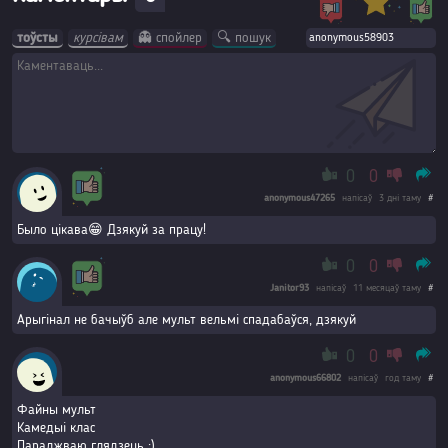
тоўсты
курсівам
👻 спойлер
🔍 пошук
0
0
anonymous47265
напісаў
3 дні таму
#
Было цікава😁 Дзякуй за працу!
0
0
Janitor93
напісаў
11 месяцаў таму
#
Арыгінал не бачыўб але мульт вельмі спадабаўся, дзякуй
0
0
anonymous66802
напісаў
год таму
#
Файны мульт
Камедыі клас
Параджваю глядзець ;)