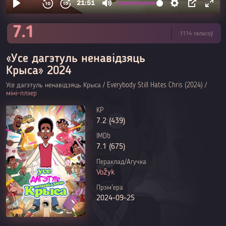
7.1
1114 галасоў
«Усе дагэтуль ненавідзяць
Крыса» 2024
Усе дагэтуль ненавідзяць Крыса / Everybody Still Hates Chris (2024) /
міні-плэер
KP
7.2 (439)
IMDb
7.1 (675)
Пераклад/Агучка
Vožyk
Прэм'ера
2024-09-25