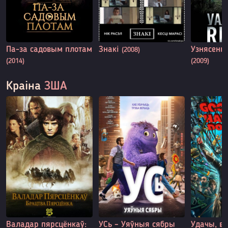
Па-за садовым плотам
Знакі
Узнясенн
(2008)
(2014)
(2009)
Краіна
ЗША
Валадар пярсцёнкаў:
УСь – Уяўныя сябры
Удачы, ве