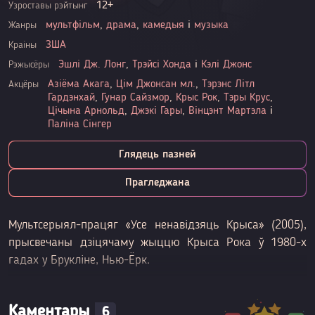
12+
Узроставы рэйтынг
мультфільм
,
драма
,
камедыя
і
музыка
Жанры
ЗША
Краіны
Эшлі Дж. Лонг
,
Трэйсі Хонда
і
Кэлі Джонс
Рэжысёры
Азіёма Акага
,
Цім Джонсан мл.
,
Тэрэнс Літл
Акцёры
Гардэнхай
,
Гунар Сайзмор
,
Крыс Рок
,
Тэры Крус
,
Цічына Арнольд
,
Джэкі Гары
,
Вінцэнт Мартэла
і
Паліна Сінгер
Глядець пазней
Прагледжана
Мультсерыял-працяг «Усе ненавідзяць Крыса» (2005),
прысвечаны дзіцячаму жыццю Крыса Рока ў 1980-х
гадах у Брукліне, Нью-Ёрк.
Каментары
6