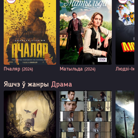
Пчаляр
Матыльда
Людзі-Ікс
(2024)
(2024)
Яшчэ ў жанры
Драма