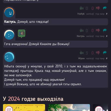
0
0
Vozhyk
напісаў
год таму
#
Кастусь
, Дзякуй, што гледзіце!
0
0
Кастусь
напісаў
год таму
#
Гэта ачмурэнна! Дзякуй Кінакіпе ды Вожыку!
3
0
Мірон
напісаў
год таму
#
Нібыта скокнуў у мінулае, у свой 2010, і з тым жа задавальненнем
паглядзеў прыгоды Крыса пад новай упакоўкай, але з тым смакам,
які мне запомніўся.
Дзякуй тым, хто працаваў над серыялам!
І дзякуй Вожыку, што не абмінуў увагай гэты серыял.
У
2024
годзе выходзіла