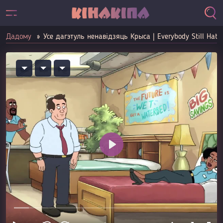
Дадому
Усе дагэтуль ненавідзяць Крыса | Everybody Still Hates