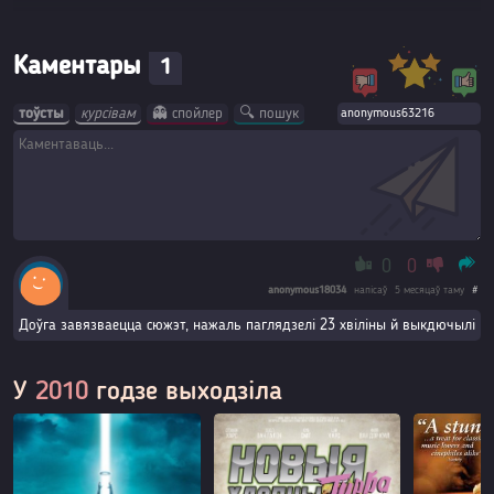
Каментары
1
тоўсты
курсівам
👻 спойлер
🔍 пошук
0
0
anonymous18034
напісаў
5 месяцаў таму
#
Доўга завязваецца сюжэт, нажаль паглядзелі 23 хвіліны й выкдючылі
У
2010
годзе выходзіла