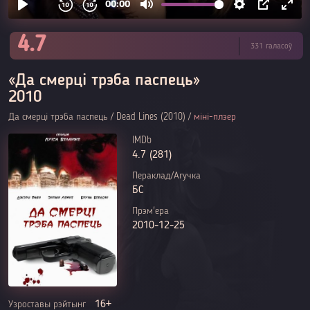
4.7
331 галасоў
«Да смерці трэба паспець»
2010
Да смерці трэба паспець / Dead Lines (2010) /
міні-плэер
IMDb
4.7 (281)
Пераклад/Агучка
БС
Прэм'ера
2010-12-25
16+
Узроставы рэйтынг