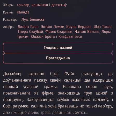
трылер
,
крымінал
і
дэтэктыў
Жанры
Канада
Краіны
Луіс Беланжэ
Рэжысёры
Джэры Раян
,
Энтані Лемке
,
Бруна Вердоні
,
Шон Такер
,
Акцёры
Тыера Скаўбай
,
Фрэнк Скарпіён
,
Наталі Вансье
,
Лоры
Грэхэм
,
Юджын Брота
і
Клаўдыя Бэсо
Глядець пазней
Прагледжана
Дызайнер адзення Софі Файн рыхтуецца да
доўгачаканага паказу сваёй калекцыі ды адкрыцця
першай уласнай крамы. Нечакана сярод грузу,
прызначанага яе фірме, знаходзяць труп адной з
працаўніц. Закручваецца клубок жахлівых падзеяў, і
Софі разумее: калі яна хоча ўратаваць не толькі кар’еру,
але і жыццё дачкі, трэба дзейнічаць хутка...