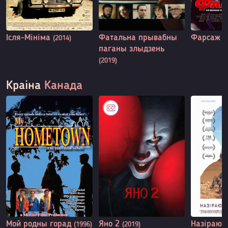
Ісля-Мініма
Фатальна прывабны
Фарсаж 
(2014)
паганы злыдзень
(2019)
Краіна
Канада
Мой родны горад
Яно 2
Назіраюч
(1996)
(2019)