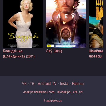
Бландзінка
Леў
Шалёны М
(2016)
(Бландынка)
лютасці
(2001)
(
VK
•
TG
•
Android TV
•
Insta
•
Навіны
kinakipasite@gmail.com
•
@kinakipa_site_bot
Падтрымаць