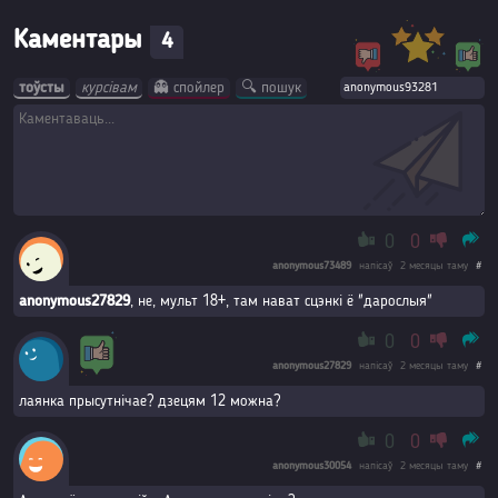
Каментары
4
тоўсты
курсівам
👻 спойлер
🔍 пошук
0
0
anonymous73489
напісаў
2 месяцы таму
#
anonymous27829
, не, мульт 18+, там нават сцэнкі ё "дарослыя"
0
0
anonymous27829
напісаў
2 месяцы таму
#
лаянка прысутнічае? дзецям 12 можна?
0
0
anonymous30054
напісаў
2 месяцы таму
#