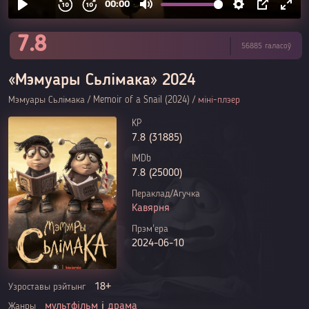
7.8
56885 галасоў
«Мэмуары Сьлімака» 2024
Мэмуары Сьлімака / Memoir of a Snail (2024) /
міні-плэер
KP
7.8 (31885)
IMDb
7.8 (25000)
Пераклад/Агучка
Кавярня
Прэм'ера
2024-06-10
18+
Узроставы рэйтынг
мультфільм
і
драма
Жанры