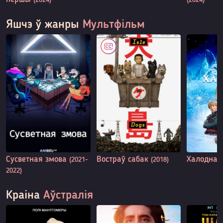
(2024)
(2024)
Яшчэ ў жанры
Мультфільм
Сусветная змова
Востраў сабак
Халоднае
(2021-
(2018)
2022)
Краіна
Аўстралія