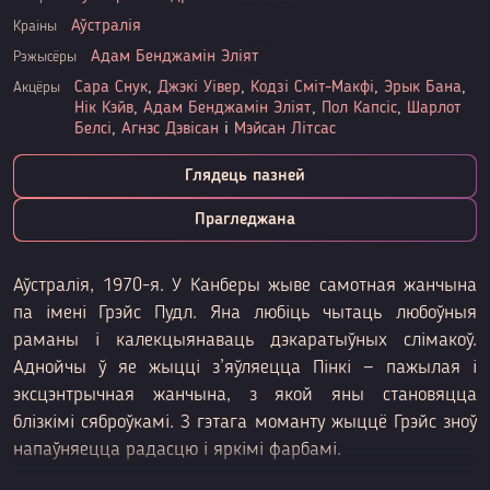
Аўстралія
Краіны
Адам Бенджамін Эліят
Рэжысёры
Сара Снук
,
Джэкі Уівер
,
Кодзі Сміт-Макфі
,
Эрык Бана
,
Акцёры
Нік Кэйв
,
Адам Бенджамін Эліят
,
Пол Капсіс
,
Шарлот
Белсі
,
Агнэс Дэвісан
і
Мэйсан Літсас
Глядець пазней
Прагледжана
Аўстралія, 1970-я. У Канберы жыве самотная жанчына
па імені Грэйс Пудл. Яна любіць чытаць любоўныя
раманы і калекцыянаваць дэкаратыўных слімакоў.
Аднойчы ў яе жыцці з’яўляецца Пінкі — пажылая і
эксцэнтрычная жанчына, з якой яны становяцца
блізкімі сяброўкамі. З гэтага моманту жыццё Грэйс зноў
напаўняецца радасцю і яркімі фарбамі.