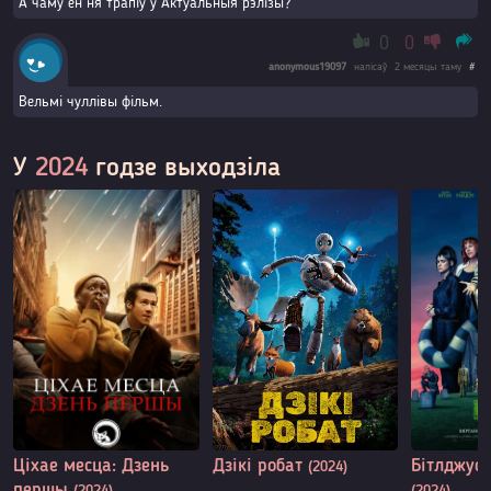
А чаму ён ня трапіў у Актуальныя рэлізы?
0
0
anonymous19097
напісаў
2 месяцы таму
#
Вельмі чуллівы фільм.
У
2024
годзе выходзіла
Ціхае месца: Дзень
Дзікі робат
Бітлджус 
(2024)
першы