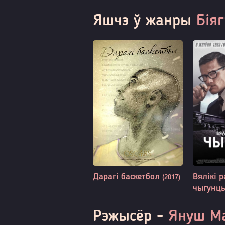
Яшчэ ў жанры
Бія
Дарагі баскетбол
Вялікі 
(2017)
чыгунц
Рэжысёр -
Януш Ма