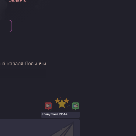
Зельнік
онкі караля Польшчы