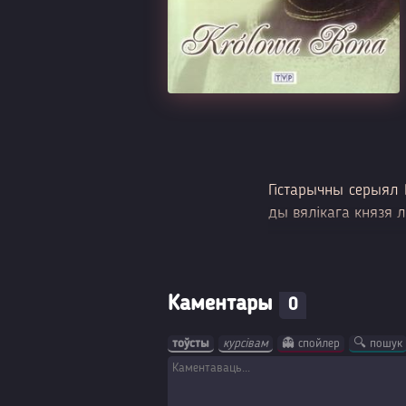
Гістарычны серыял 
ды вялікага князя л
Каментары
0
тоўсты
курсівам
👻 спойлер
🔍 пошук