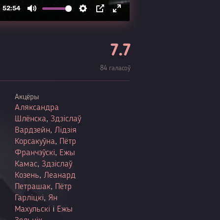
7.7
84 галасоў
Акцёры
Аляксандра
Шлёнска
,
Здзіслаў
Вардзейн
,
Лідзія
Корсакуўна
,
Пётр
Франчэўскі
,
Ежы
Камас
,
Здзіслаў
Козень
,
Леанард
Петрашак
,
Пётр
Гарліцкі
,
Ян
Махульскі
і
Ежы