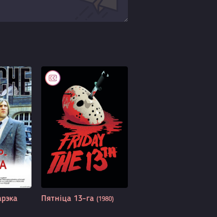
арэка
Пятніца 13-га
(1980)