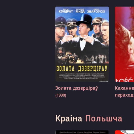
Золата дэзерціраў
Каханне
перахо
(1998)
Краіна
Польшча