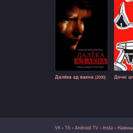
Далёка ад вакна
Дочкі ш
(2000)
VK
•
TG
•
Android TV
•
Insta
•
Навіны