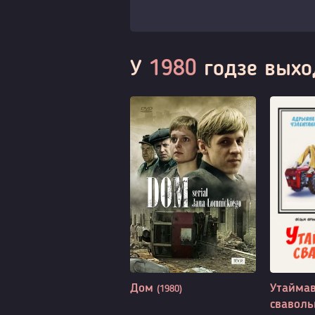
У
1980
годзе выхо
Дом
Утайма
(1980)
свавол