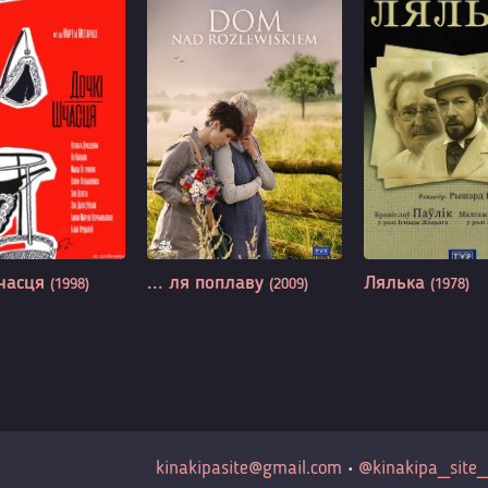
часця
... ля поплаву
Лялька
(1998)
(2009)
(1978)
kinakipasite@gmail.com
•
@kinakipa_site_