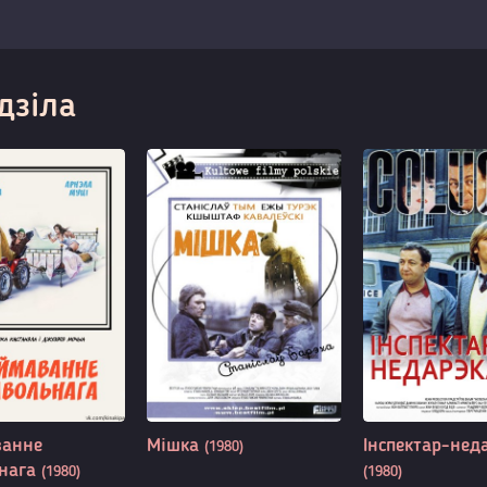
дзіла
ванне
Мішка
Інспектар-нед
(1980)
ьнага
(1980)
(1980)