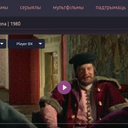
ьмы
серыялы
мультфільмы
падтрымаць
ona | 1980