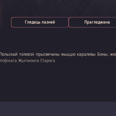
Глядець пазней
Прагледжана
Польскай тэлевізіі прысвечаны жыццю каралевы Боны, ж
ітоўскага Жыгімонта Старога