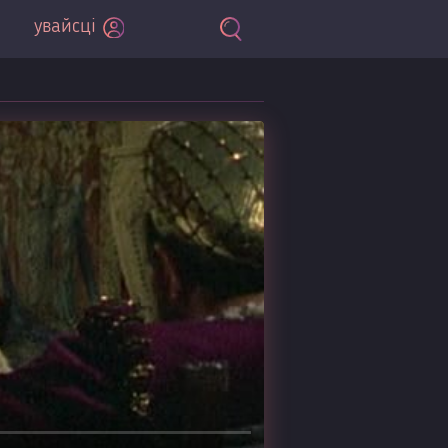
увайсці