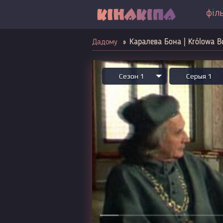
філ
Каралева Бона | Królowa B
Дадому