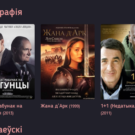
графія
рабунак на
Жана д’Арк
1+1 (Недатыка
(1999)
ы
(2013)
(2011)
еўскі