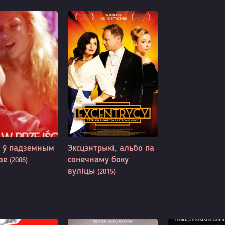
 ў падземным
Эксцэнтрыкі, альбо па
дзе
сонечнаму боку
(2006)
вуліцы
(2015)