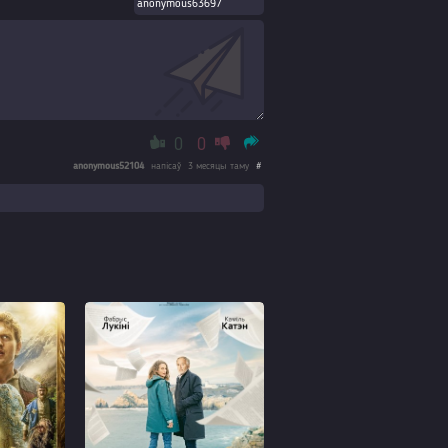
0
0
anonymous52104
напісаў
3 месяцы таму
#