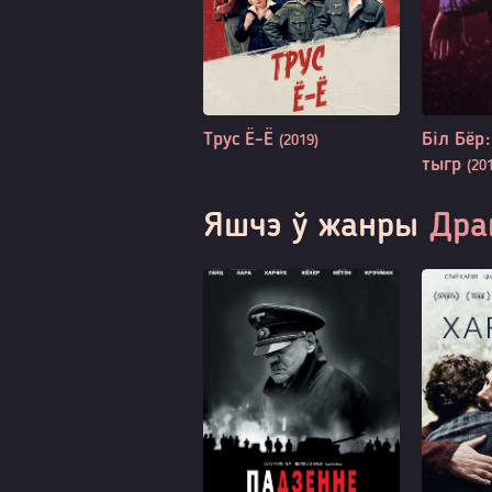
Трус Ё-Ё
Біл Бёр
(2019)
тыгр
(20
Яшчэ ў жанры
Дра