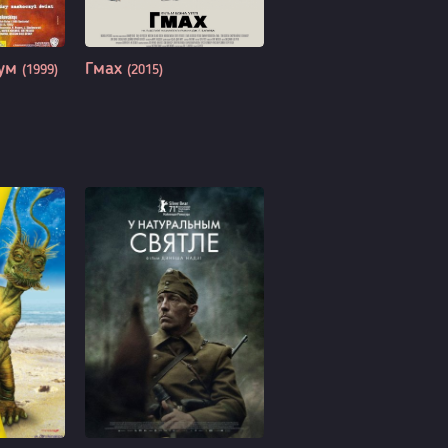
мум
Гмах
(1999)
(2015)