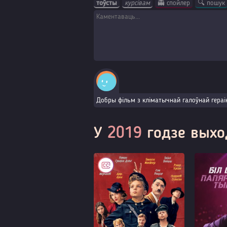
тоўсты
курсівам
👻 спойлер
🔍 пошук
Добры фільм з кліматычнай галоўнай гераіня
У
2019
годзе выхо