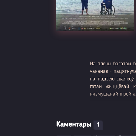
На плечы багатай б
чаканае - пацягнул
на падзею сваякоў 
гэтай жыццёвай кі
нязмушанай ігрой а
Каментары
1