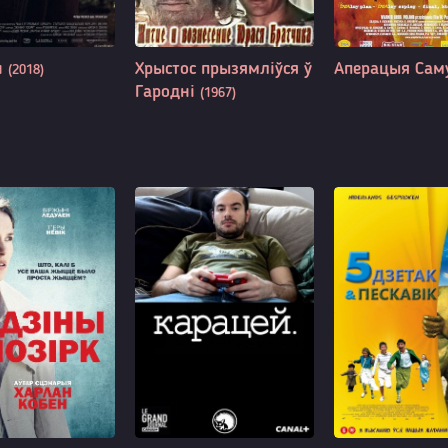
н
Хрыстос прызямліўся ў
Аперацыя Са
(2018)
Гароднi
(1967)