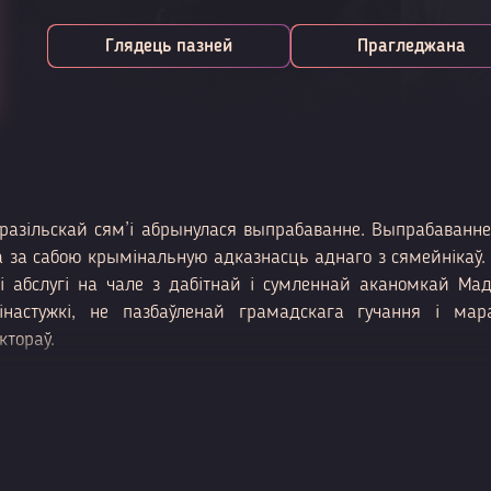
Глядець пазней
Прагледжана
разільскай сям’і абрынулася выпрабаванне. Выпрабаванне
а за сабою крымінальную адказнасць аднаго з сямейнікаў. 
і абслугі на чале з дабітнай і сумленнай аканомкай М
настужкі, не пазбаўленай грамадскага гучання і ма
ктораў.