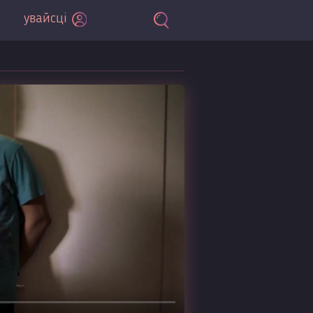
увайсці