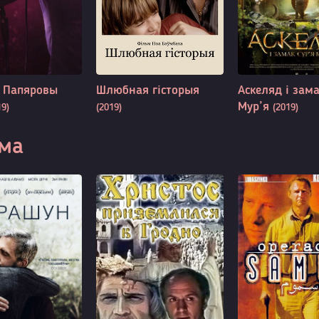
: Папяровы
Шлюбная гісторыя
Аскеляд і зама
Мур’я
19)
(2019)
(2019)
ма