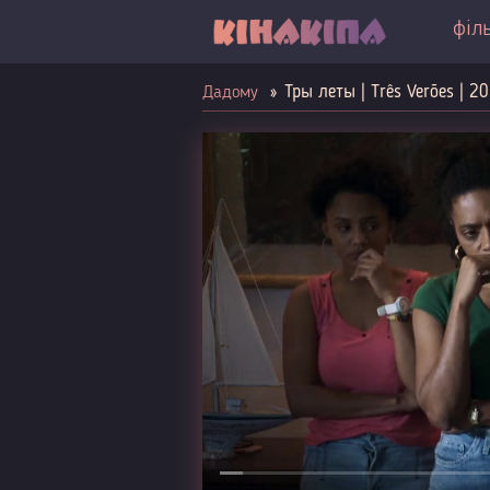
філ
Тры леты | Três Verões | 2
Дадому