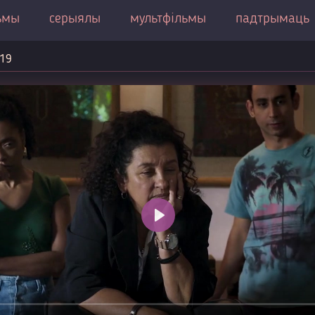
ьмы
серыялы
мультфільмы
падтрымаць
019