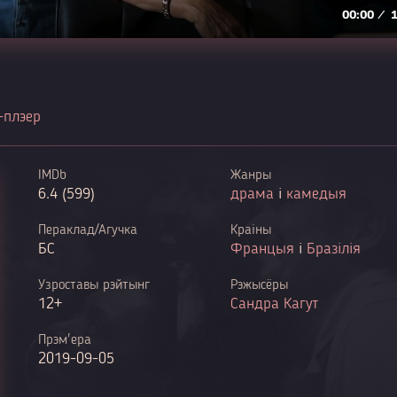
-плэер
IMDb
Жанры
6.4 (599)
драма
і
камедыя
Пераклад/Агучка
Краіны
БС
Францыя
і
Бразілія
Узроставы рэйтынг
Рэжысёры
12+
Сандра Кагут
Прэм'ера
2019-09-05