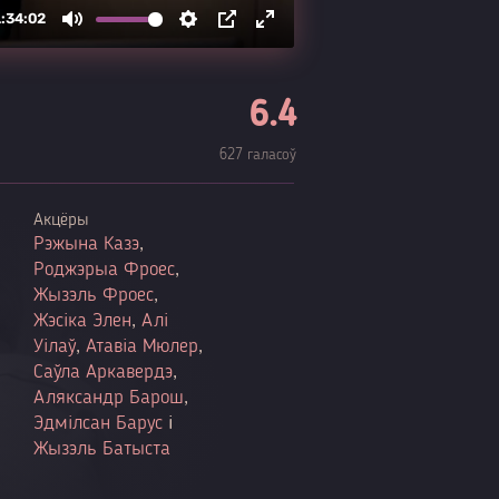
6.4
627 галасоў
Акцёры
Рэжына Казэ
,
Роджэрыа Фроес
,
Жызэль Фроес
,
Жэсіка Элен
,
Алі
Уілаў
,
Атавіа Мюлер
,
Саўла Аркавердэ
,
Аляксандр Барош
,
Эдмілсан Барус
і
Жызэль Батыста