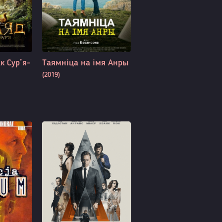
к Сур’я-
Таямніца на імя Анры
(2019)