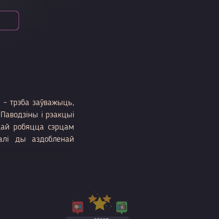
 - трэба заўважыць,
Паводзіны і рэакцыі
адай робяцца сэрцам
ралі ды аздобленай