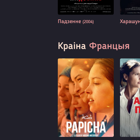
Падзенне
Харашу
(2004)
Краіна
Францыя