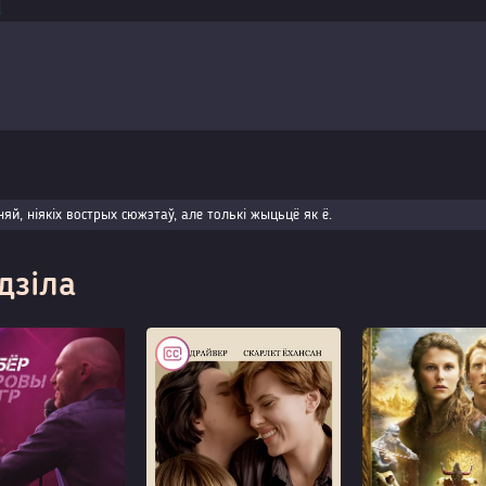
й, ніякіх вострых сюжэтаў, але толькі жыцьцё як ё.
дзіла