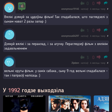
0
0
anonymous19145
напісаў
4 месяцы таму
#
Вялікі дзякуй за цудоўны фільм! Так спадабалася, што паглядзелі з
сынам нават 2 разы запар :)
1
0
anonymous64297
напісаў
4 месяцы таму
#
Дзякуй вялікі і за пераклад, і за агучку. Пераглядзеў фільм з вялікім
задавльненнем
3
0
Zlydzen
напісаў
4 месяцы таму
#
вельмі круты фільм. у саміх сабака., сыну 9 год вельмі спадабалася -
так і папрасіў напісаць :)
У
1992
годзе выходзіла