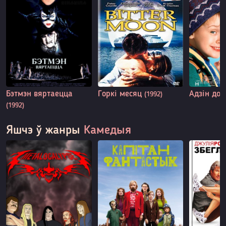
Бэтмэн вяртаецца
Горкі месяц
Адзін до
(1992)
(1992)
Яшчэ ў жанры
Камедыя