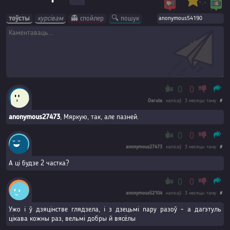
тоўсты
курсівам
👻 спойлер
🔍 пошук
0
0
Daruta
напісаў
3 месяцы таму
#
anonymous27473
, Мяркую, так, але пазней.
0
0
anonymous27473
напісаў
3 месяцы таму
#
А ці будзе 2 частка?
0
0
anonymous52104
напісаў
3 месяцы таму
#
Ужо і ў дзяцінстве глядзела, і з дзецьмі пару разоў - а дагэтуль
цікава кожны раз, вельмі добры й вясёлы