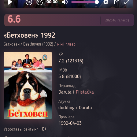
6.6
202316 галасоў
«Бетховен» 1992
Бетховен / Beethoven (1992) /
міні-плэер
KP
7.2 (121316)
IMDb
5.8 (81000)
Пераклад
Daruta і
Plistačka
Агучка
duckling і Daruta
Прэм'ера
1992-04-03
0+
Узроставы рэйтынг