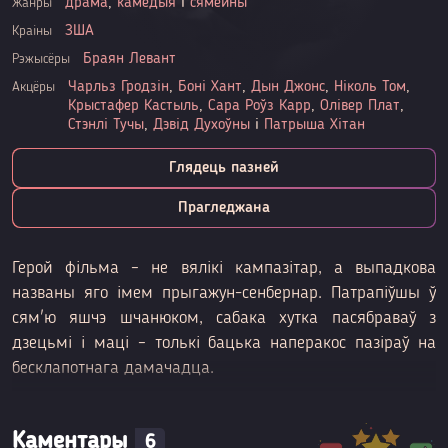
драма
,
камедыя
і
сямейны
Жанры
ЗША
Краіны
Браян Левант
Рэжысёры
Чарльз Гродзін
,
Боні Хант
,
Дын Джонс
,
Ніколь Том
,
Акцёры
Крыстафер Кастыль
,
Сара Роўз Карр
,
Олівер Плат
,
Стэнлі Тучы
,
Дэвід Духоўны
і
Патрыша Хітан
Глядець пазней
Прагледжана
Герой фільма – не вялікі кампазітар, а выпадкова
названы яго імем прыгажун-сенбернар. Патрапіўшы ў
сям'ю яшчэ шчанюком, сабака хутка пасябраваў з
дзецьмі і маці – толькі бацька наперакос пазіраў на
бесклапотнага дамачадца.
Каментары
6