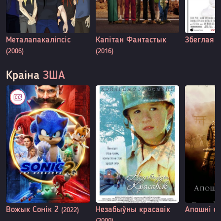
Металапакаліпсіс
Капітан Фантастык
Збеглая 
(2006)
(2016)
Краіна
ЗША
Вожык Сонік 2
Незабыўны красавік
Апошні с
(2022)