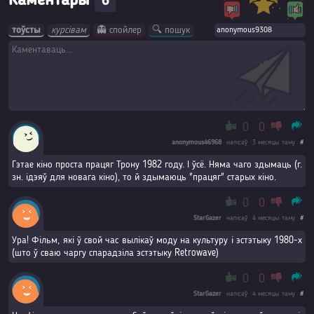
Каментары
6
тоўсты
курсівам
👻 спойлер
🔍 пошук
0
0
anonymous46968
напісаў
3 месяцы таму
#
Гэтае кіно проста працяг Трону 1982 году. І ўсё. Няма чаго здымаць (г.
зн. ідэяў для новага кіно), то й здымаюць "працяг" старых кіно.
0
0
StarGazer
напісаў
4 месяцы таму
#
Ура! Фільм, які ў свой час вылікаў моду на культуру і эстэтыку 1980-х
(што ў сваю чаргу спарадзіла эстэтыку Retrowave)
0
0
StarGazer
напісаў
4 месяцы таму
#