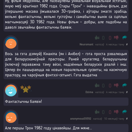
Ну, фільм нядрэнны, але пазбаўлены ўнікальнай візуальнай эстэтыкі,
якую меў арыгінал 1982 года. Стары "Трон" - інавацыйны фільм, дзе
ўпершыню масава ўжывалася 3D-графіка, і аўтары змаглі зрабіць
вельмі фантастычны, вельмі густоўны і самабытны вынік са сціплых
магчымасцяў 3D 1982 года. Новы фільм - добры, але падобны на
даволі звычайны фантастычны баявік.
0
0
Neuromant
напісаў
4 месяцы таму
#
Вось за гэта дзякуй) Кінакіпа (як і Анібел) - гэта проста рэвалюцыя
для беларускамоўнай прасторы. Раней кругагляд беларушчыны
ўключаў пераважна тэму вёскі, надзённых беларускіх рэалій і інш.
Цяпер ён пашыраецца на новыя паралельныя сусветы, на касмічную
прастору, на чароўныя фэнтэзі-сетынгі. Гэта выдатна
0
0
Dzima
напісаў
4 месяцы таму
#
Фантастычны баявік!
0
0
anonymous59392
напісаў
10 месяцаў таму
#
Але першы Трон 1982 году цікавейшы. Для мяне...