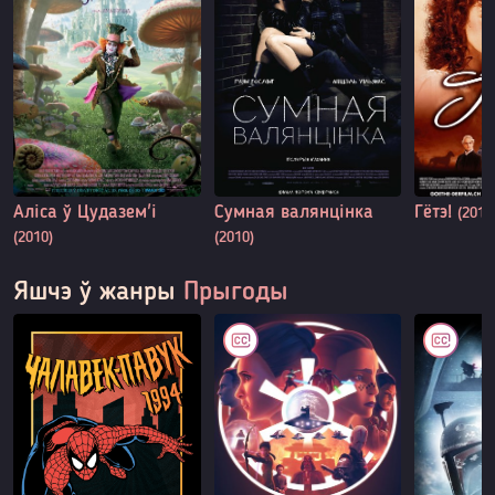
Аліса ў Цудазем'і
Сумная валянцінка
Гётэ!
(2010
(2010)
(2010)
Яшчэ ў жанры
Прыгоды