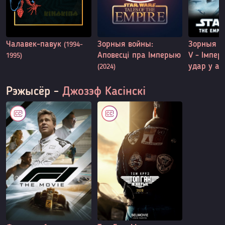
Чалавек-павук
Зорныя войны:
Зорныя в
(1994-
Аповесці пра Імперыю
V - Імпер
1995)
удар у а
(2024)
Рэжысёр -
Джозэф Касінскі