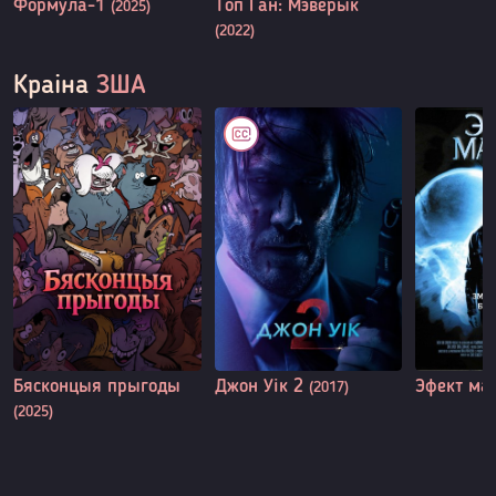
Формула-1
Топ Ган: Мэверык
(2025)
(2022)
Краіна
ЗША
Бясконцыя прыгоды
Джон Уік 2
Эфект ма
(2017)
(2025)