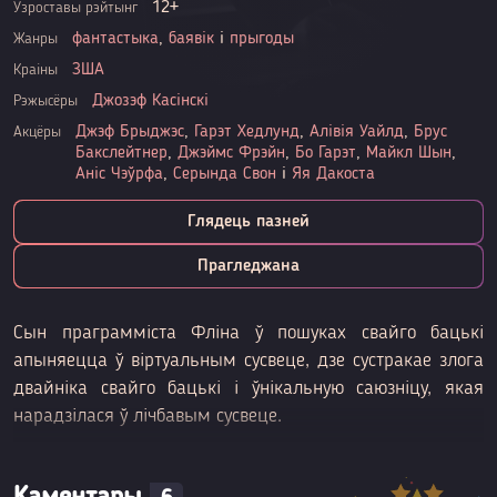
12+
Узроставы рэйтынг
фантастыка
,
баявік
і
прыгоды
Жанры
ЗША
Краіны
Джозэф Касінскі
Рэжысёры
Джэф Брыджэс
,
Гарэт Хедлунд
,
Алівія Уайлд
,
Брус
Акцёры
Бакслейтнер
,
Джэймс Фрэйн
,
Бо Гарэт
,
Майкл Шын
,
Аніс Чэўрфа
,
Серында Свон
і
Яя Дакоста
Глядець пазней
Прагледжана
Сын праграмміста Фліна ў пошуках свайго бацькі
апыняецца ў віртуальным сусвеце, дзе сустракае злога
двайніка свайго бацькі і ўнікальную саюзніцу, якая
нарадзілася ў лічбавым сусвеце.