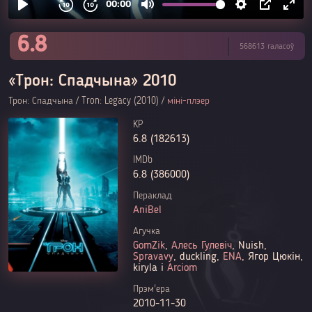
6.8
568613 галасоў
«Трон: Спадчына» 2010
Трон: Спадчына / Tron: Legacy (2010) /
міні-плэер
KP
6.8 (182613)
IMDb
6.8 (386000)
Пераклад
AniBel
Агучка
GomZik
,
Алесь Гулевіч
, Nuish,
Spravavy
, duckling,
ENA
, Ягор Цюкін,
kiryla і
Arciom
Прэм'ера
2010-11-30