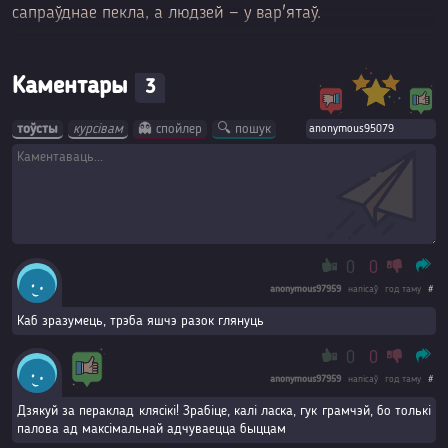
сапраўднае пекла, а людзей — у вар'ятаў.
Каментары
3
тоўсты
курсівам
👻 спойлер
🔍 пошук
0
0
anonymous97959
напісаў
год таму
#
Каб зразумець, трэба яшчэ разок глянуць
0
0
anonymous97959
напісаў
год таму
#
Дзякуй за пераклад клясікі! Зрабіце, калі ласка, гук грамчэй, бо толькі
палова ад максімальнай адчуваецца быццам