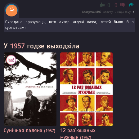
0
0
Anonymous192
напісаў
2 гады таму
#
Складана зразумець, што актор анучкі кажа, лепей было б з
субтытрамі
У
1957
годзе выходзіла
Сунічная паляна
12 раз’юшаных
(1957)
мужчын
(1957)