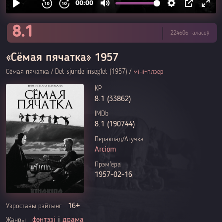
8.1
224606 галасоў
«Сёмая пячатка» 1957
Сёмая пячатка / Det sjunde inseglet (1957) /
міні-плэер
KP
8.1 (33862)
IMDb
8.1 (190744)
Пераклад/Агучка
Arciom
Прэм'ера
1957-02-16
16+
Узроставы рэйтынг
фэнтэзі
і
драма
Жанры