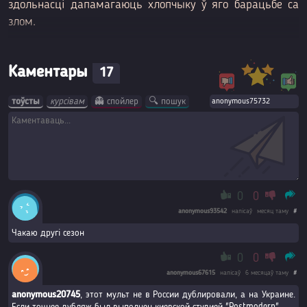
здольнасці дапамагаюць хлопчыку ў яго барацьбе са
злом.
Каментары
17
тоўсты
курсівам
👻 спойлер
🔍 пошук
0
0
anonymous93542
напісаў
месяц таму
#
Чакаю другі сезон
0
0
anonymous67615
напісаў
6 месяцаў таму
#
anonymous20745
, этот мульт не в России дублировали, а на Украине.