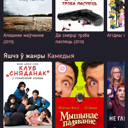
Апошняе маўчанне
Да смерці трэба
Агідны я
паспець
(2010)
(2010)
Яшчэ ў жанры
Камедыя