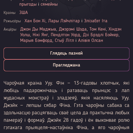
прыгоды
і
сямейны
ЗША
Краіны
Хан Бон Хі
,
Лары Лэйчлітар
і
Элізабэт Іта
Рэжысёры
Джон Ды Маджыа
,
Джэрэмі Шэда
,
Том Кені
,
Хіндэн
Акцёры
Уолш
,
Нікі Янг
,
Пендлтон Уорд
,
Дзі Брэдлі Бэйкер
,
Марыя Бэмфорд
,
Стыў Літл
і
Алівія Олсан
Глядець пазней
Прагледжана
Чароўная краіна Ууу. Фін — 13-гадовы хлопчык, які
любіць падарожнічаць і ратаваць прынцэс з лап
жудасных монстраў і зладзеяў, якія насяляюць Ууу.
Джэйк — лепшы сябар Фіна. Гэта чароўны сабака са
здольнасцю расцягваць сваё цела да практычна любых
памераў і формаў. Джэйк 28 гадоў і ён выконвае ролю
гэтакага прыяцеля-настаўніка Фіна, а яго чароўныя