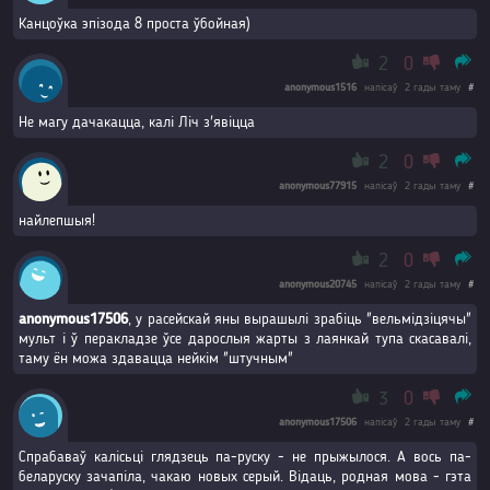
Канцоўка эпізода 8 проста ўбойная)
2
0
anonymous1516
напісаў
2 гады таму
#
Не магу дачакацца, калі Ліч з'явіцца
2
0
anonymous77915
напісаў
2 гады таму
#
найлепшыя!
2
0
anonymous20745
напісаў
2 гады таму
#
anonymous17506
, у расейскай яны вырашылі зрабіць "вельмідзіцячы"
мульт і ў перакладзе ўсе дарослыя жарты з лаянкай тупа скасавалі,
таму ён можа здавацца нейкім "штучным"
3
0
anonymous17506
напісаў
2 гады таму
#
Спрабаваў калісьці глядзець па-руску - не прыжылося. А вось па-
беларуску зачапіла, чакаю новых серый. Відаць, родная мова - гэта