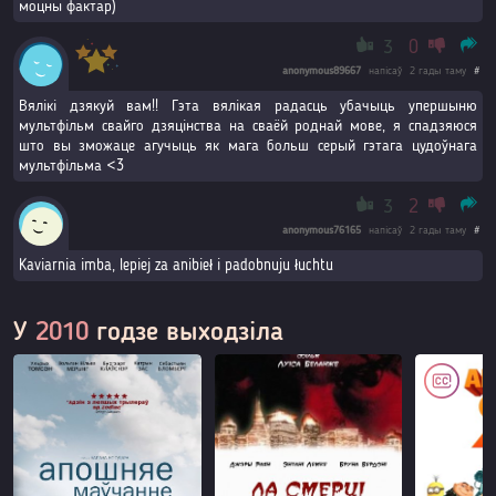
моцны фактар)
3
0
anonymous89667
напісаў
2 гады таму
#
Вялікі дзякуй вам!! Гэта вялікая радасць убачыць упершыню
мультфільм свайго дзяцінства на сваёй роднай мове, я спадзяюся
што вы зможаце агучыць як мага больш серый гэтага цудоўнага
мультфільма <3
3
2
anonymous76165
напісаў
2 гады таму
#
Kaviarnia imba, lepiej za anibieł i padobnuju łuchtu
У
2010
годзе выходзіла