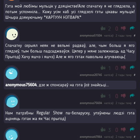
Гэта мой любімы мульцік у дзяцінстве!Але спачатку я не глядзела, а
потым успомніла... Кажу усім каб усі глядзелі гэты цікавы мульцік!
Шчыра дзякуючыму *КАРТУУН НЭТВАРК*
2
0
anonymous51504
напісаў
2 гады таму
#
Спачатку серыял неяк не вельмі радваў, але, чым больш я яго
глядзеў, тым больш падсаджваўся. Цяпер у мяне залежнасць ад Часу
Прыгод) Хачу яшчэ і яшчэ) Але ж яго гэтак павольна агучваюць(
1
0
anonymous20745
напісаў
2 гады таму
#
anonymous75604
, дзе ж спонсараў на гэта ўсё знайсьці...
1
0
anonymous75604
напісаў
2 гады таму
#
Нам патрэбны Regular Show па-беларуску, упэўнены людзі гэта
ацэняць гэтак жа як Час прыгод)
3
0
anonymous47064
напісаў
2 гады таму
#