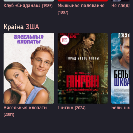
Клуб «Сняданак»
Мышынае паляванне
Не глядзі
(1985)
(1997)
Краіна
ЗША
Вясельныя клопаты
Пінгвін
Белы шк
(2024)
(2001)