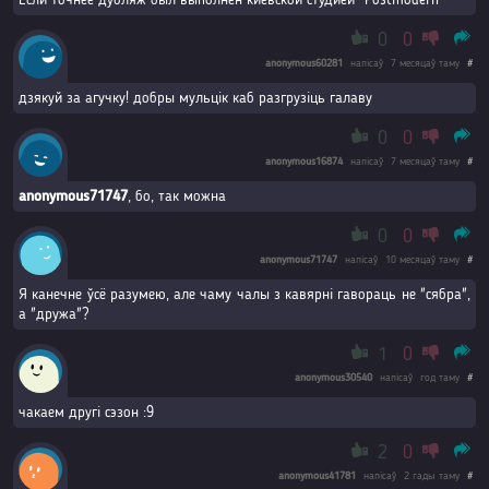
Если точнее дубляж был выполнен киевской студией "Postmodern"
0
0
anonymous60281
напісаў
7 месяцаў таму
#
дзякуй за агучку! добры мульцік каб разгрузіць галаву
0
0
anonymous16874
напісаў
7 месяцаў таму
#
anonymous71747
, бо, так можна
0
0
anonymous71747
напісаў
10 месяцаў таму
#
Я канечне ўсё разумею, але чаму чалы з кавярні гавораць не "сябра",
а "дружа"?
1
0
anonymous30540
напісаў
год таму
#
чакаем другі сэзон :9
2
0
anonymous41781
напісаў
2 гады таму
#