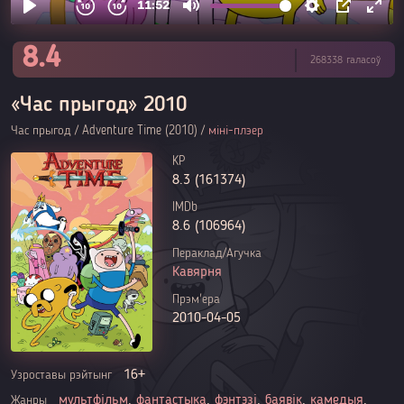
8.4
268338 галасоў
«Час прыгод» 2010
Час прыгод / Adventure Time (2010) /
міні-плэер
KP
8.3 (161374)
IMDb
8.6 (106964)
Пераклад/Агучка
Кавярня
Прэм'ера
2010-04-05
16+
Узроставы рэйтынг
мультфільм
,
фантастыка
,
фэнтэзі
,
баявік
,
камедыя
,
Жанры