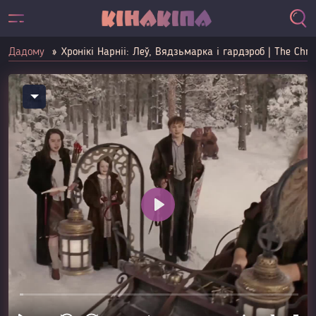
Дадому
Хронікі Нарніі: Леў, Вядзьмарка і гардэроб | The Chron