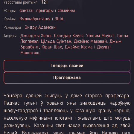
12+
Узроставы рэйтынг
фэнтэзі
,
прыгоды
і
сямейны
Жанры
Вялікабрытанія
і
ЗША
Краіны
Эндру Адамсан
Рэжысёры
Джорджы Хенлі
,
Скандар Кейнс
,
Уільям Маўслі
,
Ганна
Акцёры
Поппэлэл
,
Цільда Суінтан
,
Джэймс Макэвай
,
Джым
Бродбент
,
Кіран Шах
,
Джэймс Косма
і
Джудзі
Макінтош
Глядець пазней
Прагледжана
Чацвёра дзяцей жывуць у доме старога прафесара.
Падчас гульні ў хованкі яны знаходзяць чароўную
шафу-гардэроб і трапляюць у казачную краіну Нарнію,
населеную міфічнымі істотамі і жывёламі, што могуць
размаўляць. Казачны свет чакае вызвалення ад злой
Белай Вядзьмаркі, якая трымае ўсю Нарнію пад