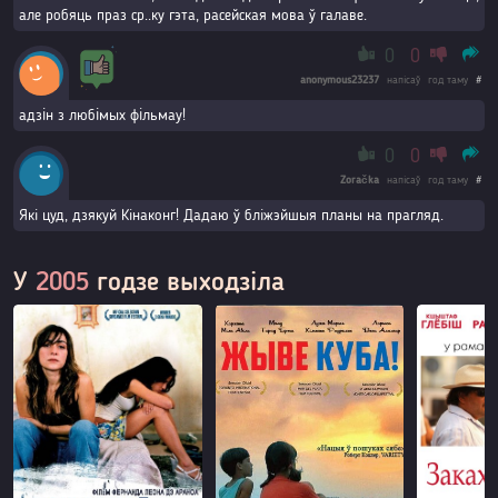
але робяць праз ср..ку гэта, расейская мова ў галаве.
0
0
anonymous23237
напісаў
год таму
#
адзiн з любiмых фiльмау!
0
0
Zoračka
напісаў
год таму
#
Які цуд, дзякуй Кінаконг! Дадаю ў бліжэйшыя планы на прагляд.
У
2005
годзе выходзіла