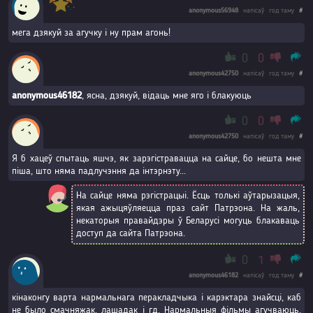
anonymous56948
напісаў
год таму
#
мега дзякуй за агучку і ну прам агонь!
0
0
anonymous42750
напісаў
год таму
#
anonymous46182
, ясна, дзякуй, відаць мне яго і блакуюць
0
0
anonymous42750
напісаў
год таму
#
Я б хацеў спытаць яшчэ, як зарэгістравацца на сайце, бо нешта мне
піша, што няма падлучэння да інтэрнэту...
На сайце няма рэгістрацыі. Ёсць толькі аўтарызацыя,
якая ажыцяўляецца праз сайт Патрэона. На жаль,
некаторыя правайдэры ў Беларусі могуць блакаваць
доступ да сайта Патрэона.
0
1
anonymous46182
напісаў
год таму
#
кінаконгу варта нармальнага перакладчыка і карэктара знайсці, каб
не было смачняжак, лашадак і гд. Нармальныя фільмы агучваюць,