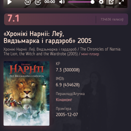
7.1
734636 галасоў
«Хронікі Нарніі: Леў,
Вядзьмарка і гардэроб» 2005
Хронікі Нарніі: Леў, Вядзьмарка і гардэроб / The Chronicles of Narnia:
The Lion, the Witch and the Wardrobe (2005) /
міні-плэер
KP
7.3 (300008)
IMDb
6.9 (434628)
Пераклад/Агучка
Кінаконг
Прэм'ера
2005-12-07