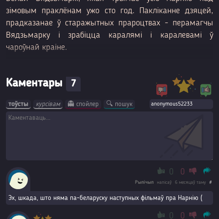
зімовым праклёнам ужо сто год. Пакліканне дзяцей,
прадказанае ў старажытных прароцтвах - перамагчы
Вядзьмарку і зрабіцца каралямі і каралевамі ў
чароўнай краіне.
Каментары
7
тоўсты
курсівам
👻 спойлер
🔍 пошук
0
0
Рыпічып
напісаў
6 месяцаў таму
#
Эх, шкада, што няма па-беларуску наступных фільмаў пра Нарнію (
0
0