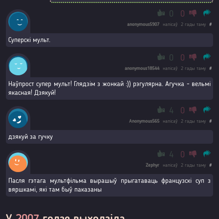
0
0
anonymous5907
напісаў
2 гады таму
#
Суперскі мульт.
0
0
anonymous18544
напісаў
2 гады таму
#
Наўпрост супер мульт! Глядзім з жонкай :)) рэгулярна. Агучка - вельмі
якасная! Дзякуй!
4
0
Anonymous565
напісаў
2 гады таму
#
дзякуй за гучку
4
0
Zephyr
напісаў
2 гады таму
#
Пасля гэтага мультфільма вырашыў прыгатаваць французскі суп з
вяршкамі, які там быў паказаны