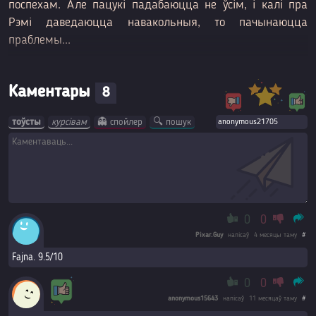
поспехам. Але пацукі падабаюцца не ўсім, і калі пра
Рэмі даведаюцца навакольныя, то пачынаюцца
праблемы...
Каментары
8
тоўсты
курсівам
👻 спойлер
🔍 пошук
0
0
Pixar.Guy
напісаў
4 месяцы таму
#
Fajna. 9.5/10
0
0
anonymous15643
напісаў
11 месяцаў таму
#