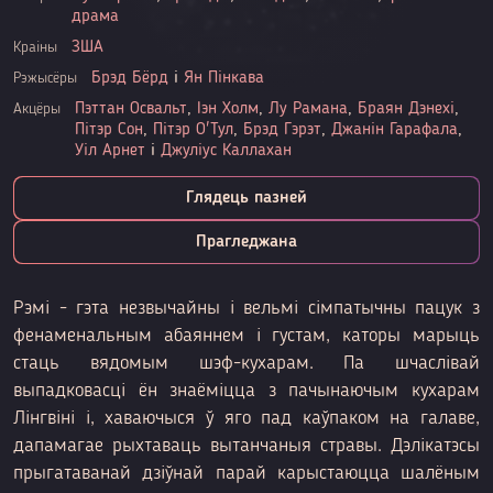
драма
ЗША
Краіны
Брэд Бёрд
і
Ян Пінкава
Рэжысёры
Пэттан Освальт
,
Іэн Холм
,
Лу Рамана
,
Браян Дэнехі
,
Акцёры
Пітэр Сон
,
Пітэр О'Тул
,
Брэд Гэрэт
,
Джанін Гарафала
,
Уіл Арнет
і
Джуліус Каллахан
Глядець пазней
Прагледжана
Рэмі - гэта незвычайны і вельмі сімпатычны пацук з
фенаменальным абаяннем і густам, каторы марыць
стаць вядомым шэф-кухарам. Па шчаслівай
выпадковасці ён знаёміцца з пачынаючым кухарам
Лінгвіні і, хаваючыся ў яго пад каўпаком на галаве,
дапамагае рыхтаваць вытанчаныя стравы. Дэлікатэсы
прыгатаванай дзіўнай парай карыстаюцца шалёным