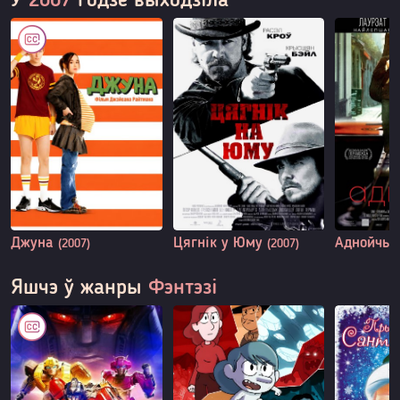
У
2007
годзе выходзіла
Джуна
Цягнік у Юму
Аднойчы
(2007)
(2007)
Яшчэ ў жанры
Фэнтэзі