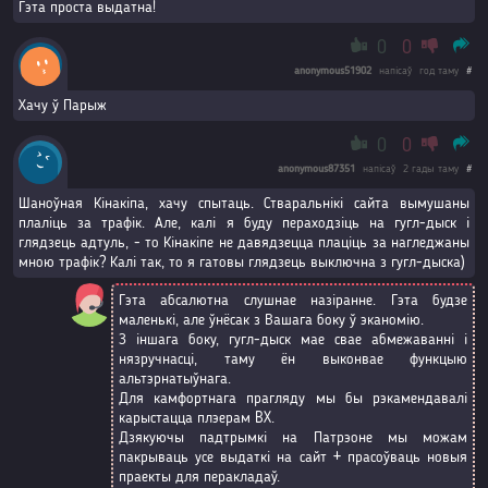
Гэта проста выдатна!
0
0
anonymous51902
напісаў
год таму
#
Хачу ў Парыж
0
0
anonymous87351
напісаў
2 гады таму
#
Шаноўная Кінакіпа, хачу спытаць. Стваральнікі сайта вымушаны
плаліць за трафік. Але, калі я буду пераходзіць на гугл-дыск і
глядзець адтуль, - то Кінакіпе не давядзецца плаціць за нагледжаны
мною трафік? Калі так, то я гатовы глядзець выключна з гугл-дыска)
Гэта абсалютна слушнае назіранне. Гэта будзе
маленькі, але ўнёсак з Вашага боку ў эканомію.
З іншага боку, гугл-дыск мае свае абмежаванні і
нязручнасці, таму ён выконвае функцыю
альтэрнатыўнага.
Для камфортнага прагляду мы бы рэкамендавалі
карыстацца плэерам BX.
Дзякуючы падтрымкі на Патрэоне мы можам
пакрываць усе выдаткі на сайт + прасоўваць новыя
праекты для перакладаў.