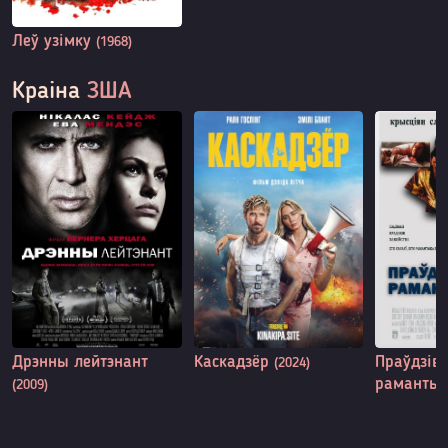
Леў узімку
(1968)
Краіна
ЗША
Дрэнны лейтэнант
Каскадзёр
Праўдзів
(2024)
раманты
(2009)