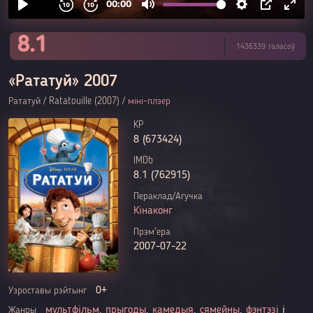
8.1
1436339 галасоў
«Рататуй» 2007
Рататуй / Ratatouille (2007) /
міні-плэер
KP
8 (673424)
IMDb
8.1 (762915)
Пераклад/Агучка
Кінаконг
Прэм'ера
2007-07-22
0+
Узроставы рэйтынг
мультфільм
,
прыгоды
,
камедыя
,
сямейны
,
фэнтэзі
і
Жанры