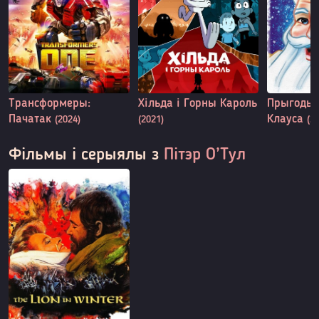
Трансформеры:
Хільда і Горны Кароль
Прыгоды 
Пачатак
Клауса
(2024)
(2021)
(2
Фільмы і серыялы з
Пітэр О’Тул